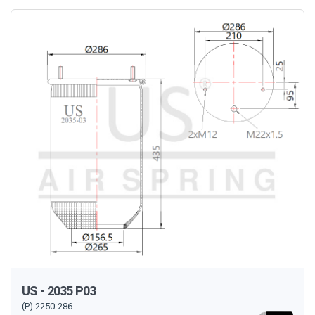
US - 2035 P03
(P) 2250-286