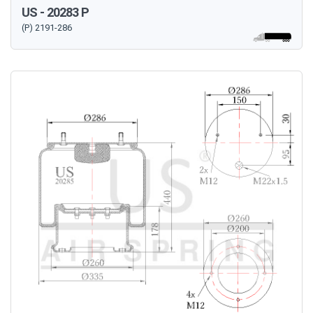
US - 20283 P
(P) 2191-286