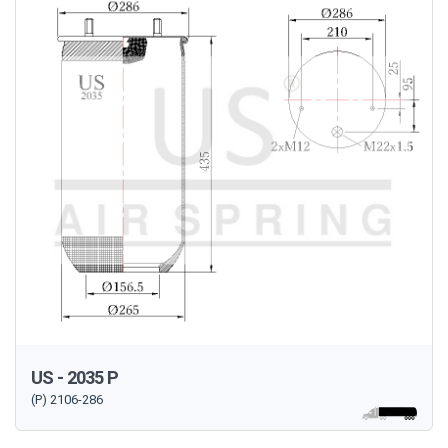
US - 2035 P
(P) 2106-286