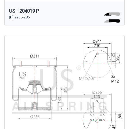
US - 204019 P
(P) 2235-286