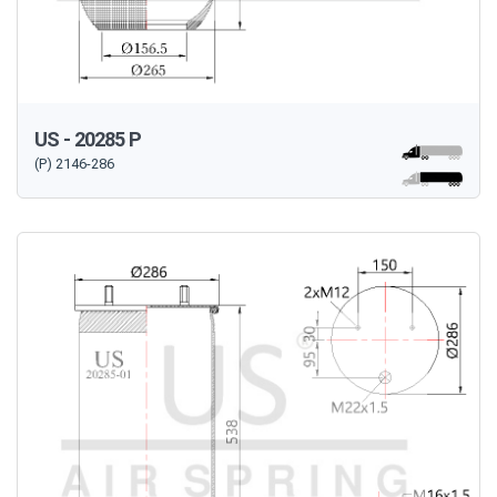
US - 20285 P
(P) 2146-286