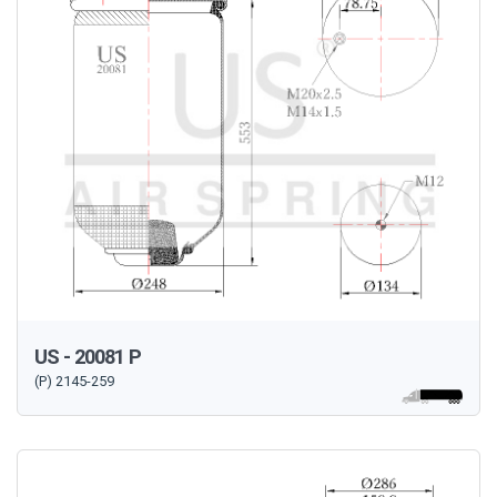
US - 20081 P
(P) 2145-259