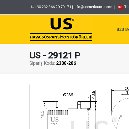
+90 232 866 20 70 - 71
|
info@usmerkaucuk.com
|
Tü
B2B BA
US - 29121 P
Sipariş Kodu:
2308-286