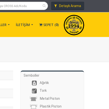
Detaylı Arama
LLER
İLETİŞİM
SEPET (
)
0
Semboller
Ağırlık
Tork
Metal Piston
Plastik Piston