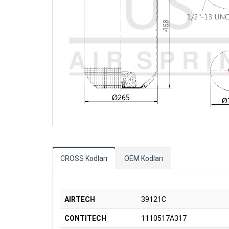
CROSS Kodları
OEM Kodları
AIRTECH
39121C
CONTITECH
1110517A317