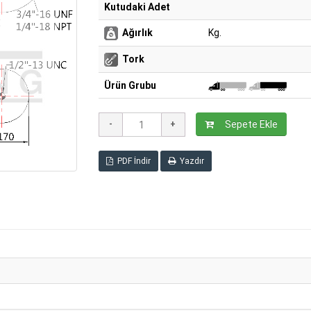
Kutudaki Adet
Ağırlık
Kg.
Tork
Ürün Grubu
Sepete Ekle
PDF İndir
Yazdır