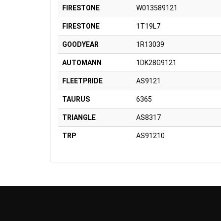
FIRESTONE
W013589121
FIRESTONE
1T19L7
GOODYEAR
1R13039
AUTOMANN
1DK28G9121
FLEETPRIDE
AS9121
TAURUS
6365
TRIANGLE
AS8317
TRP
AS91210