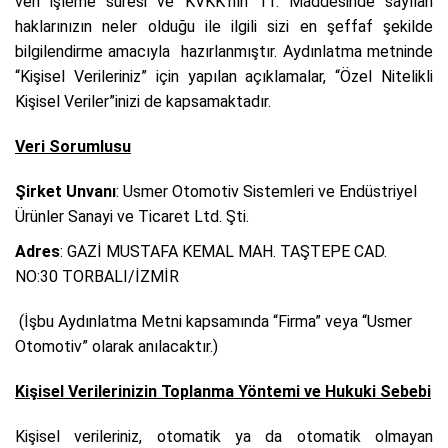
veri işleme süresi ve KVKK’nın 11. Maddesinde sayılan
haklarınızın neler olduğu ile ilgili sizi en şeffaf şekilde
bilgilendirme amacıyla
hazırlanmıştır. Aydınlatma metninde
“Kişisel Verileriniz” için yapılan açıklamalar, “Özel Nitelikli
Kişisel Veriler”inizi de kapsamaktadır.
Veri Sorumlusu
Şirket Unvanı
: Usmer Otomotiv Sistemleri ve Endüstriyel
Ürünler Sanayi ve Ticaret Ltd. Şti.
Adres
:
GAZİ MUSTAFA KEMAL MAH. TAŞTEPE CAD.
NO:30 TORBALI/İZMİR
(İşbu Aydınlatma Metni kapsamında “Firma” veya “Usmer
Otomotiv” olarak anılacaktır.)
Kişisel Verilerinizin Toplanma Yöntemi ve Hukuki Sebebi
Kişisel verileriniz, otomatik ya da otomatik olmayan