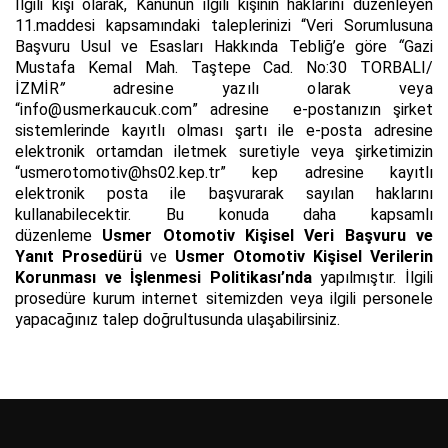
İlgili kişi olarak, Kanunun ilgili kişinin haklarını düzenleyen
11.maddesi kapsamındaki taleplerinizi “Veri Sorumlusuna
Başvuru Usul ve Esasları Hakkında Tebliğ’e göre
“
Gazi
Mustafa Kemal Mah. Taştepe Cad. No:30 TORBALI/
İZMİR
”
adresine yazılı olarak
veya
“info@usmerkaucuk.com”
adresine
e-postanızın şirket
sistemlerinde kayıtlı olması şartı ile e-posta adresine
elektronik ortamdan iletmek suretiyle veya şirketimizin
“usmerotomotiv@hs02.kep.tr” kep adresine kayıtlı
elektronik posta ile başvurarak sayılan haklarını
kullanabilecektir. Bu konuda daha kapsamlı
düzenleme
Usmer Otomotiv Kişisel Veri Başvuru ve
Yanıt Prosedürü
ve
Usmer Otomotiv Kişisel Verilerin
Korunması ve İşlenmesi Politikası’nda
yapılmıştır. İlgili
prosedüre kurum internet sitemizden veya ilgili personele
yapacağınız talep doğrultusunda ulaşabilirsiniz.