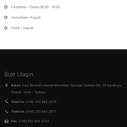
Pazartesi - Cuma 08:00 - 18:00
Cumartesi - Kapalı
Pazar - Kapalı
Bize Ulaşın
Adres:
Gazi Mustafa Kemal Mahallesi Taştepe Caddesi No: 30 Karakuyu
Torbalı - İzmir / Türkiye
Telefon:
(+90) 232 866 2070
Telefon:
(+90) 232 866 2071
Fax:
(+90) 232 866 2233