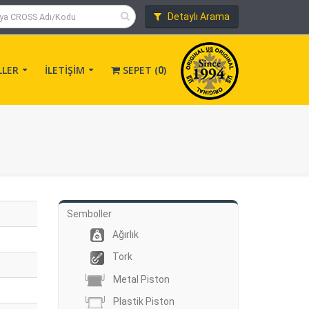
Detaylı Arama
LLER
İLETİŞİM
SEPET (
)
0
Semboller
Ağırlık
Tork
Metal Piston
Plastik Piston