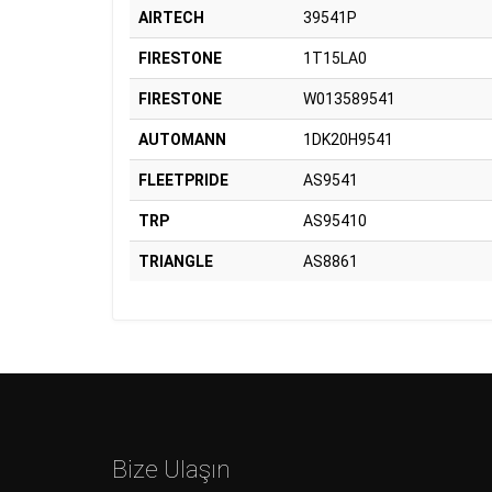
AIRTECH
39541P
FIRESTONE
1T15LA0
FIRESTONE
W013589541
AUTOMANN
1DK20H9541
FLEETPRIDE
AS9541
TRP
AS95410
TRIANGLE
AS8861
Bize Ulaşın