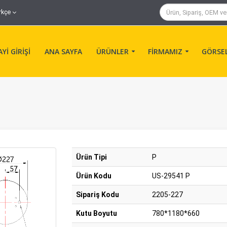
rkçe
Yİ GİRİŞİ
ANA SAYFA
ÜRÜNLER
FİRMAMIZ
GÖRSE
Ürün Tipi
P
Ürün Kodu
US-29541 P
Sipariş Kodu
2205-227
Kutu Boyutu
780*1180*660