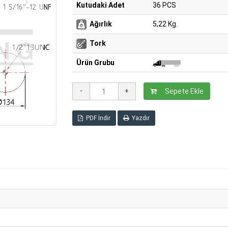
Kutudaki Adet
36 PCS
Ağırlık
5,22 Kg.
Tork
Ürün Grubu
Sepete Ekle
PDF İndir
Yazdır