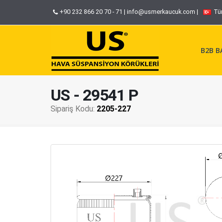
+90 232 866 20 70 - 71
|
info@usmerkaucuk.com
|
Tü
B2B BA
US - 29541 P
Sipariş Kodu:
2205-227