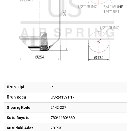
Ürün Tipi
P
Ürün Kodu
US-24159 P17
Sipariş Kodu
2142-227
Kutu Boyutu
780*1180*660
Kutudaki Adet
28 PCS