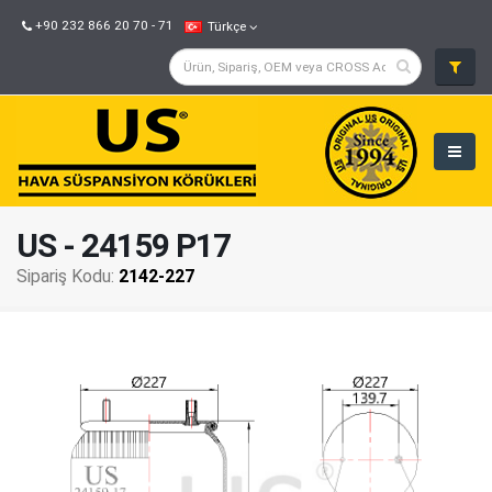
+90 232 866 20 70 - 71
Türkçe
US - 24159 P17
Sipariş Kodu:
2142-227