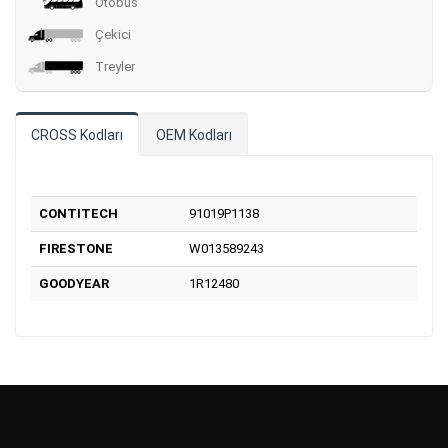
Otobüs
Çekici
Treyler
CROSS Kodları
OEM Kodları
CONTITECH
91019P1138
FIRESTONE
W013589243
GOODYEAR
1R12480