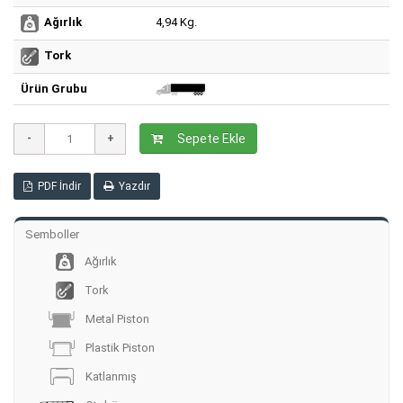
4,94 Kg.
Ağırlık
Tork
Ürün Grubu
Sepete Ekle
PDF İndir
Yazdır
Semboller
Ağırlık
Tork
Metal Piston
Plastik Piston
Katlanmış