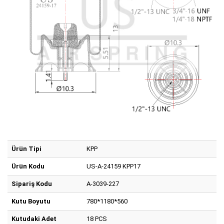
Ürün Tipi
KPP
Ürün Kodu
US-A-24159 KPP17
Sipariş Kodu
A-3039-227
Kutu Boyutu
780*1180*560
Kutudaki Adet
18 PCS