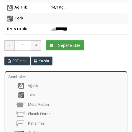
14,1 Kg.
Ağırlık
Tork
Ürün Grubu
Sepete Ekle
PDF İndir
Yazdır
Semboller
Ağırlık
Tork
Metal Piston
Plastik Piston
Katlanmış