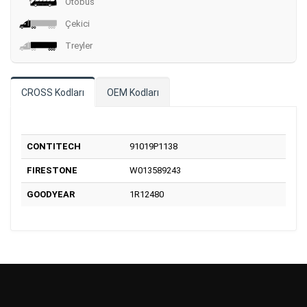
Otobüs
Çekici
Treyler
CROSS Kodları
OEM Kodları
CONTITECH
91019P1138
FIRESTONE
W013589243
GOODYEAR
1R12480