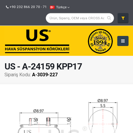
+90 232 866 20 70 - 71
Türkçe
US - A-24159 KPP17
Sipariş Kodu:
A-3039-227