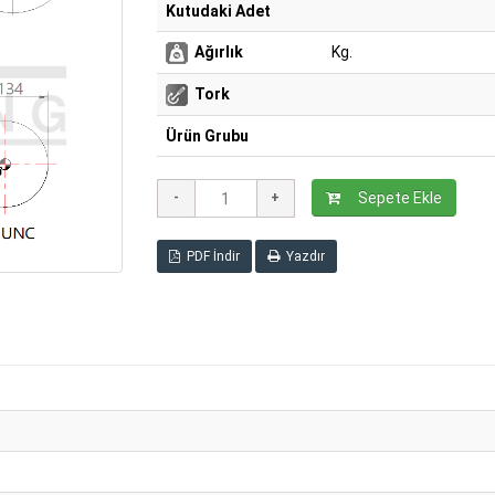
Kutudaki Adet
Ağırlık
Kg.
Tork
Ürün Grubu
Sepete Ekle
PDF İndir
Yazdır