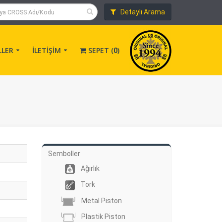
Detaylı Arama
LLER
İLETİŞİM
SEPET (
)
0
Semboller
Ağırlık
Tork
Metal Piston
Plastik Piston