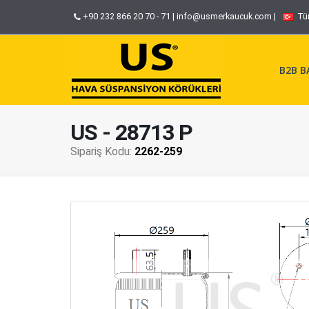
+90 232 866 20 70 - 71
|
info@usmerkaucuk.com
|
Tü
B2B BA
US - 28713 P
Sipariş Kodu:
2262-259