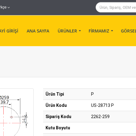
rkçe
Yİ GİRİŞİ
ANA SAYFA
ÜRÜNLER
FİRMAMIZ
GÖRSE
Ürün Tipi
P
Ürün Kodu
US-28713 P
Sipariş Kodu
2262-259
Kutu Boyutu