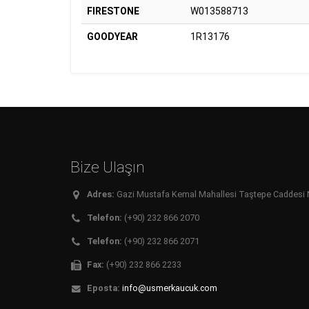
FIRESTONE
W013588713
GOODYEAR
1R13176
Bize Ulaşın
Adres:
Gazi Mustafa Kemal Mahallesi Taştepe Caddesi No:
Telefon:
(+90) 232 866 2070
Telefon:
(+90) 232 866 2071
Fax:
(+90) 232 866 2233
Eposta:
info@usmerkaucuk.com