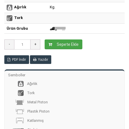
Kg.
Ağırlık
Tork
Ürün Grubu
Sepete Ekle
PDF İndir
Yazdır
Semboller
Ağırlık
Tork
Metal Piston
Plastik Piston
Katlanmış