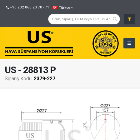
+90 232 866 20 70 - 71
Türkçe
US - 28813 P
Sipariş Kodu:
2379-227