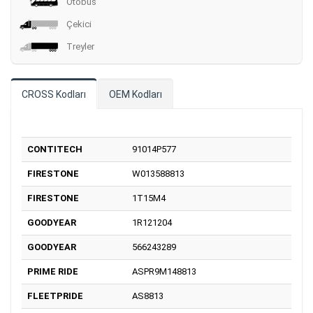
Otobüs
Çekici
Treyler
CROSS Kodları
OEM Kodları
CONTITECH
91014P577
FIRESTONE
W013588813
FIRESTONE
1T15M4
GOODYEAR
1R121204
GOODYEAR
566243289
PRIME RIDE
ASPR9M148813
FLEETPRIDE
AS8813