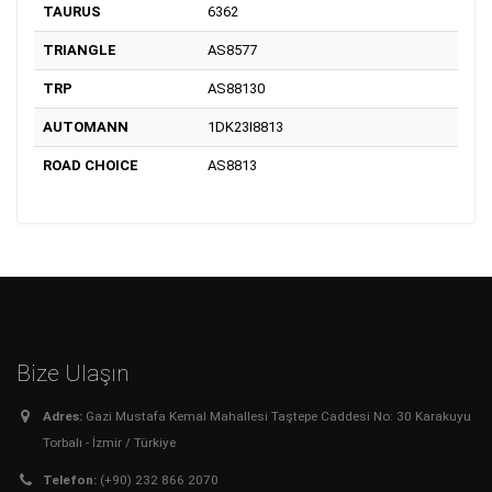
TAURUS
6362
TRIANGLE
AS8577
TRP
AS88130
AUTOMANN
1DK23I8813
ROAD CHOICE
AS8813
Bize Ulaşın
Adres:
Gazi Mustafa Kemal Mahallesi Taştepe Caddesi No: 30 Karakuyu
Torbalı - İzmir / Türkiye
Telefon:
(+90) 232 866 2070