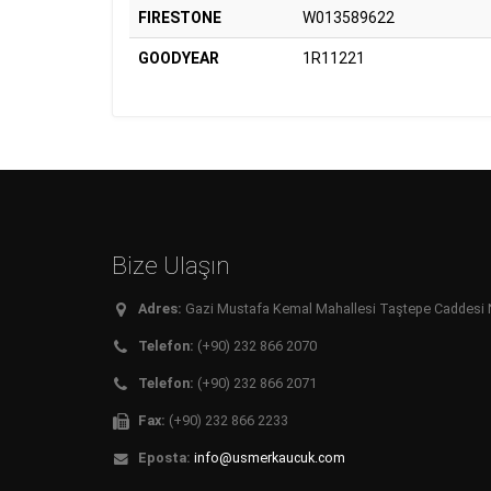
FIRESTONE
W013589622
GOODYEAR
1R11221
Bize Ulaşın
Adres:
Gazi Mustafa Kemal Mahallesi Taştepe Caddesi No:
Telefon:
(+90) 232 866 2070
Telefon:
(+90) 232 866 2071
Fax:
(+90) 232 866 2233
Eposta:
info@usmerkaucuk.com