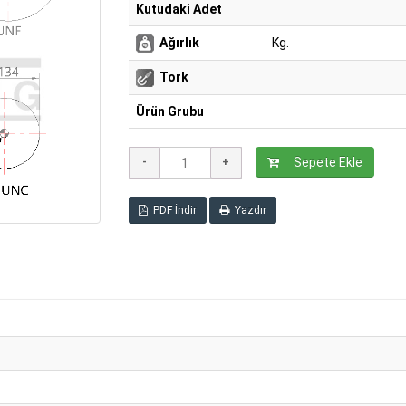
Kutudaki Adet
Ağırlık
Kg.
Tork
Ürün Grubu
Sepete Ekle
PDF İndir
Yazdır