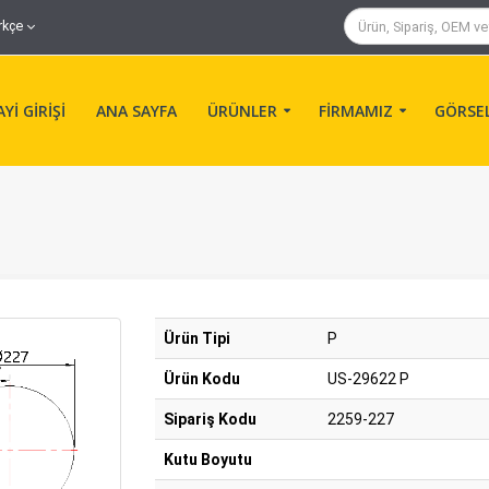
rkçe
Yİ GİRİŞİ
ANA SAYFA
ÜRÜNLER
FİRMAMIZ
GÖRSE
Ürün Tipi
P
Ürün Kodu
US-29622 P
Sipariş Kodu
2259-227
Kutu Boyutu