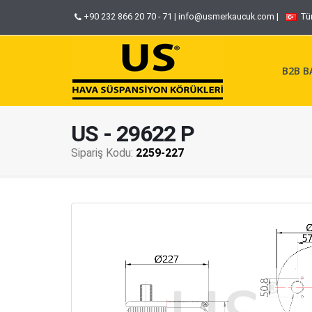
+90 232 866 20 70 - 71
|
info@usmerkaucuk.com
|
Tü
B2B BA
US - 29622 P
Sipariş Kodu:
2259-227