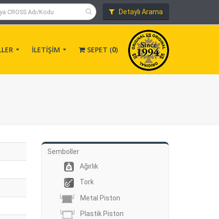
Detaylı Arama
LLER
İLETİŞİM
SEPET (
)
0
Semboller
Ağırlık
Tork
Metal Piston
Plastik Piston