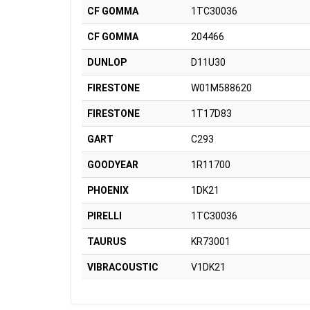
CF GOMMA
1TC30036
CF GOMMA
204466
DUNLOP
D11U30
FIRESTONE
W01M588620
FIRESTONE
1T17D83
GART
C293
GOODYEAR
1R11700
PHOENIX
1DK21
PIRELLI
1TC30036
TAURUS
KR73001
VIBRACOUSTIC
V1DK21