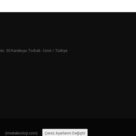
 30 Karakuyu Torbalı - İzmir / Türkiye
ır.
(rmeteknoloji.com)
Çerez Ayarlarını Değiştir