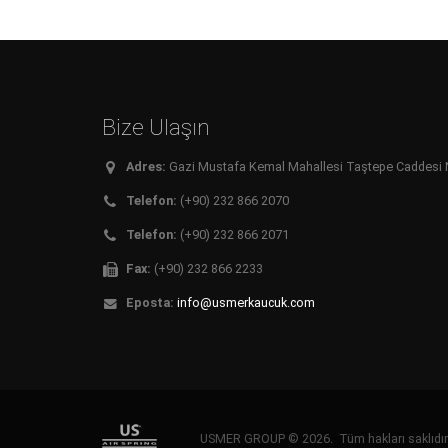
Bize Ulaşın
Adres:
Gazi Mustafa Kemal Mahallesi Taştepe Caddesi No:
Telefon:
(+90) 232 866 2070
Telefon:
(+90) 232 866 2071
Fax:
(+90) 232 866 2233
Eposta:
info@usmerkaucuk.com
USMER GROUP © 2026. Tüm hakları saklıd