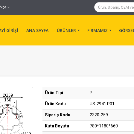
rkçe
Yİ GİRİŞİ
ANA SAYFA
ÜRÜNLER
FİRMAMIZ
GÖRSE
Ürün Tipi
P
Ürün Kodu
US-2941 P01
Sipariş Kodu
2320-259
Kutu Boyutu
780*1180*660