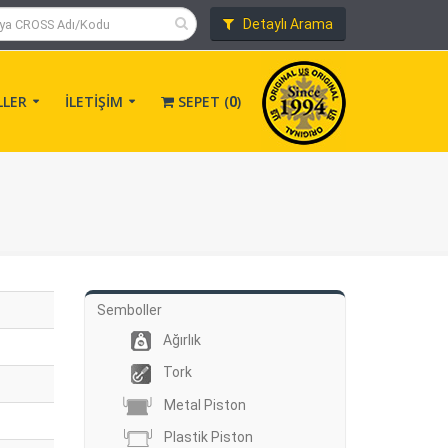
Detaylı Arama
LLER
İLETİŞİM
SEPET (
)
0
Semboller
Ağırlık
Tork
Metal Piston
Plastik Piston