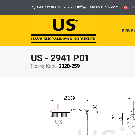
+90 232 866 20 70 - 71
|
info@usmerkaucuk.com
|
Tü
B2B BA
US - 2941 P01
Sipariş Kodu:
2320-259