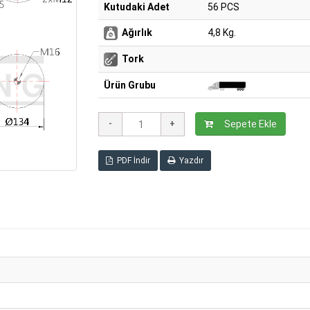
Kutudaki Adet
56 PCS
Ağırlık
4,8 Kg.
Tork
Ürün Grubu
Sepete Ekle
PDF İndir
Yazdır