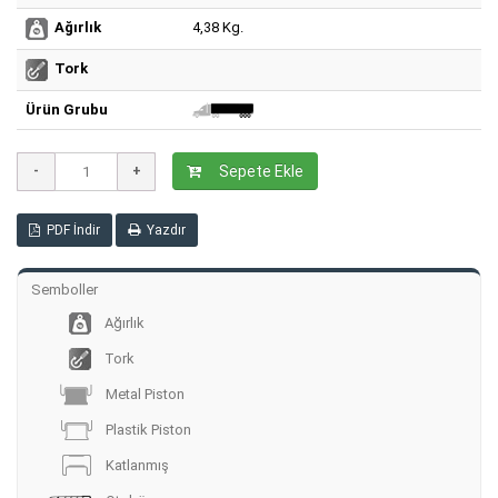
4,38 Kg.
Ağırlık
Tork
Ürün Grubu
Sepete Ekle
PDF İndir
Yazdır
Semboller
Ağırlık
Tork
Metal Piston
Plastik Piston
Katlanmış