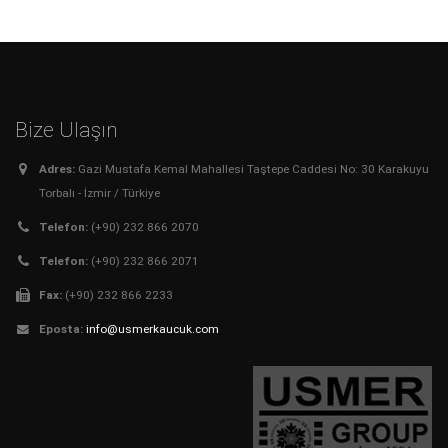
Bize Ulaşın
Adres:
Gazi Mustafa Kemal Mahallesi Taştepe Caddesi No: 30 Karakuyu
Torbalı - İzmir / Türkiye
Telefon:
(+90) 232 866 2070
Telefon:
(+90) 232 866 2071
Fax:
(+90) 232 866 2233
Eposta:
info@usmerkaucuk.com