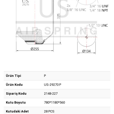
Ürün Tipi
P
Ürün Kodu
US-29270 P
Sipariş Kodu
2148-227
Kutu Boyutu
780*1180*560
Kutudaki Adet
28 PCS