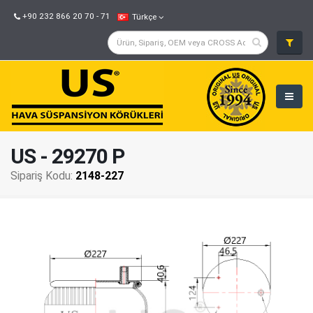
+90 232 866 20 70 - 71
Türkçe
US - 29270 P
Sipariş Kodu:
2148-227