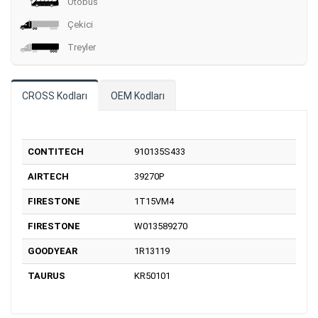
Otobüs
Çekici
Treyler
CROSS Kodları
OEM Kodları
CONTITECH
910135S433
AIRTECH
39270P
FIRESTONE
1T15VM4
FIRESTONE
W013589270
GOODYEAR
1R13119
TAURUS
KR50101