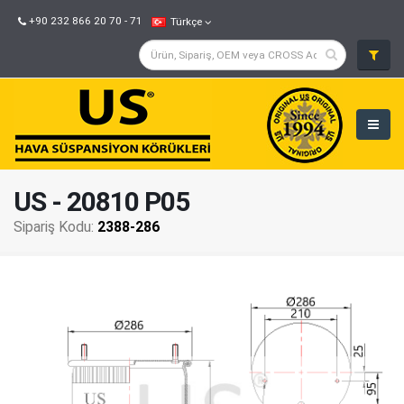
+90 232 866 20 70 - 71
Türkçe
US - 20810 P05
Sipariş Kodu:
2388-286