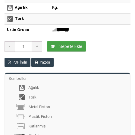
Kg.
Ağırlık
Tork
Ürün Grubu
Sepete Ekle
PDF İndir
Yazdır
Semboller
Ağırlık
Tork
Metal Piston
Plastik Piston
Katlanmış