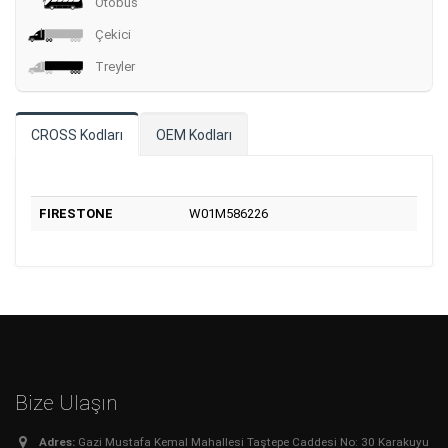
Otobüs
Çekici
Treyler
CROSS Kodları
OEM Kodları
FIRESTONE
W01M586226
Bize Ulaşın
Adres:
Gazi Mustafa Kemal Mahallesi Taştepe Caddesi No: 30 Karakuyu