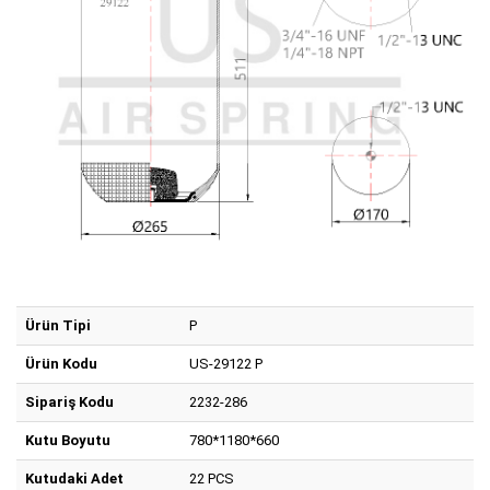
Ürün Tipi
P
Ürün Kodu
US-29122 P
Sipariş Kodu
2232-286
Kutu Boyutu
780*1180*660
Kutudaki Adet
22 PCS