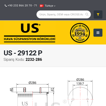
+90 232 866 20 70 - 71
Türkçe
US - 29122 P
Sipariş Kodu:
2232-286