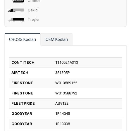
Otobüs
Çekici
Treyler
CROSS Kodları
OEM Kodları
CONTITECH
1110521A313
AIRTECH
381305P
FIRESTONE
W013589122
FIRESTONE
W013588792
FLEETPRIDE
AS9122
GOODYEAR
1R14045
GOODYEAR
1R13038