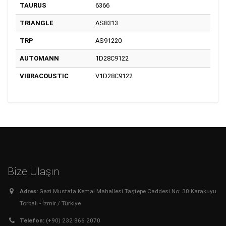
TAURUS
6366
TRIANGLE
AS8313
TRP
AS91220
AUTOMANN
1D28C9122
VIBRACOUSTIC
V1D28C9122
Bize Ulaşın
Adres:
Gazi Mustafa Kemal Mahallesi Taştepe Caddesi No: 30 Karakuyu
Torbalı - İzmir / Türkiye
Telefon:
(+90) 232 866 2070