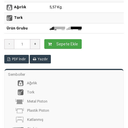
5,57 Kg.
Ağırlık
Tork
Ürün Grubu
Sepete Ekle
PDF İndir
Yazdır
Semboller
Ağırlık
Tork
Metal Piston
Plastik Piston
Katlanmış