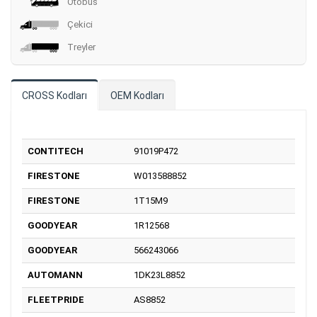
Otobüs
Çekici
Treyler
CROSS Kodları
OEM Kodları
CONTITECH
91019P472
FIRESTONE
W013588852
FIRESTONE
1T15M9
GOODYEAR
1R12568
GOODYEAR
566243066
AUTOMANN
1DK23L8852
FLEETPRIDE
AS8852