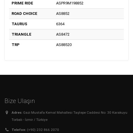
PRIME RIDE
ASPR9M198852
ROAD CHOICE
AS8852
TAURUS
6364
TRIANGLE
AS8472
TRP
AS88520
Bize Ulaşın
Adres:
Gazi Mustafa Kemal Mahallesi Taştepe Caddesi No: 30 Karakuyu
Torbalı - İzmir / Türkiye
Telefon:
(+90) 232 866 2070