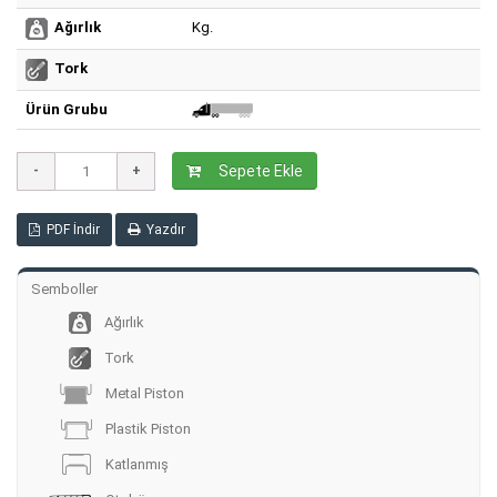
Kg.
Ağırlık
Tork
Ürün Grubu
Sepete Ekle
PDF İndir
Yazdır
Semboller
Ağırlık
Tork
Metal Piston
Plastik Piston
Katlanmış