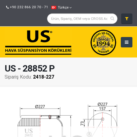
+90 232 866 20 70 - 71
Türkçe
US - 28852 P
Sipariş Kodu:
2418-227