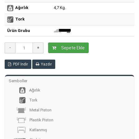
4,7 Kg.
Ağırlık
Tork
Ürün Grubu
Sepete Ekle
PDF İndir
Yazdır
Semboller
Ağırlık
Tork
Metal Piston
Plastik Piston
Katlanmış