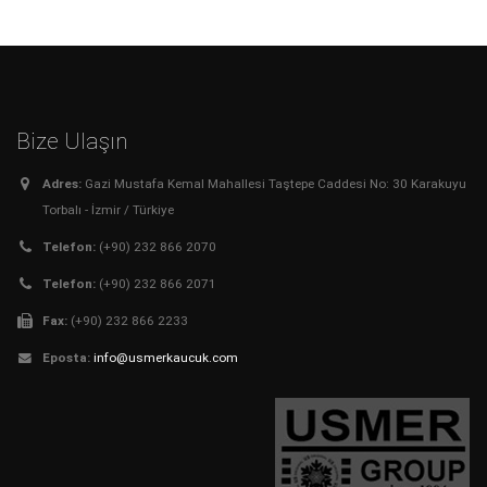
Bize Ulaşın
Adres:
Gazi Mustafa Kemal Mahallesi Taştepe Caddesi No: 30 Karakuyu
Torbalı - İzmir / Türkiye
Telefon:
(+90) 232 866 2070
Telefon:
(+90) 232 866 2071
Fax:
(+90) 232 866 2233
Eposta:
info@usmerkaucuk.com