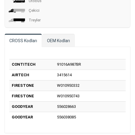
Otobüs
Çekici
Treyler
CROSS Kodları
OEM Kodları
CONTITECH
91016A987BR
AIRTECH
3415614
FIRESTONE
W010950332
FIRESTONE
W010950743
GOODYEAR
556028663
GOODYEAR
556038085