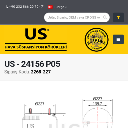
+90 232 866 20 70 - 71
Türkçe
US - 24156 P05
Sipariş Kodu:
2268-227