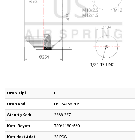
Ürün Tipi
P
Ürün Kodu
US-24156 P05
Sipariş Kodu
2268-227
Kutu Boyutu
780*1180*560
Kutudaki Adet
28 PCS