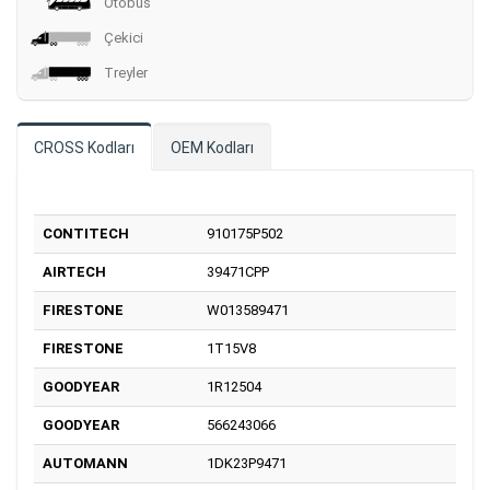
Otobüs
Çekici
Treyler
CROSS Kodları
OEM Kodları
CONTITECH
910175P502
AIRTECH
39471CPP
FIRESTONE
W013589471
FIRESTONE
1T15V8
GOODYEAR
1R12504
GOODYEAR
566243066
AUTOMANN
1DK23P9471