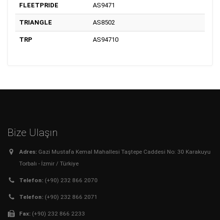
FLEETPRIDE
AS9471
TRIANGLE
AS8502
TRP
AS94710
Bize Ulaşın
Adres:
Gazi Mustafa Kemal Mahallesi Taştepe Caddesi No: 30 Karakuyu
Torbalı - İzmir / Türkiye
Telefon:
(+90) 232 866 2070
Telefon:
(+90) 232 866 2071
Fax:
(+90) 232 866 2233