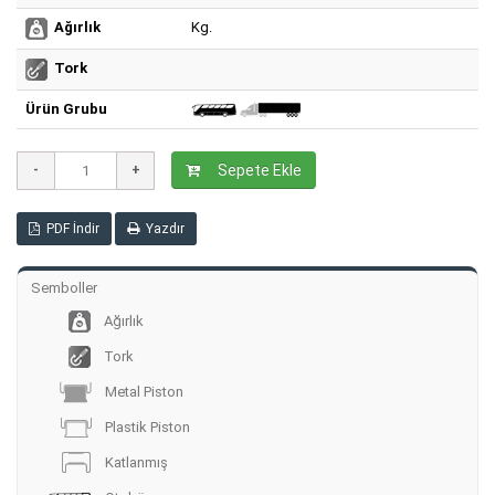
Kg.
Ağırlık
Tork
Ürün Grubu
Sepete Ekle
PDF İndir
Yazdır
Semboller
Ağırlık
Tork
Metal Piston
Plastik Piston
Katlanmış