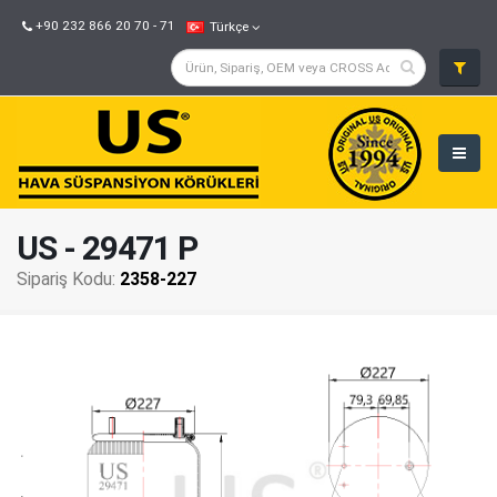
+90 232 866 20 70 - 71
Türkçe
US - 29471 P
Sipariş Kodu:
2358-227