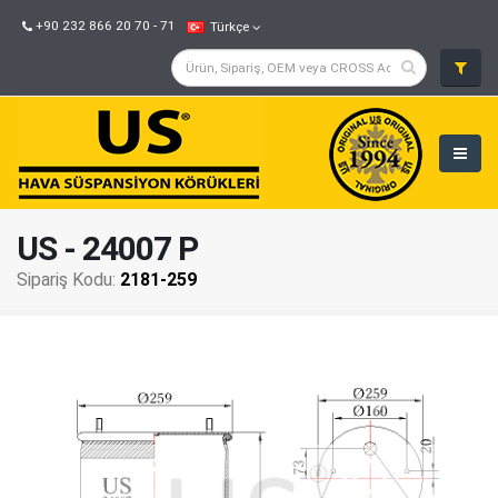
+90 232 866 20 70 - 71
Türkçe
US - 24007 P
Sipariş Kodu:
2181-259