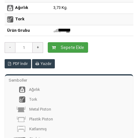
3,73 Kg.
Ağırlık
Tork
Ürün Grubu
Sepete Ekle
PDF İndir
Yazdır
Semboller
Ağırlık
Tork
Metal Piston
Plastik Piston
Katlanmış