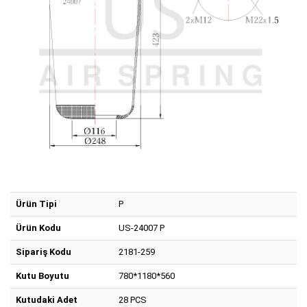
Ürün Tipi
P
Ürün Kodu
US-24007 P
Sipariş Kodu
2181-259
Kutu Boyutu
780*1180*560
Kutudaki Adet
28 PCS