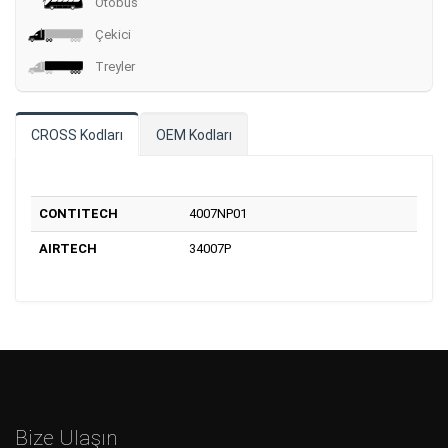
Otobüs
Çekici
Treyler
CROSS Kodları
OEM Kodları
CONTITECH
4007NP01
AIRTECH
34007P
Bize Ulaşın