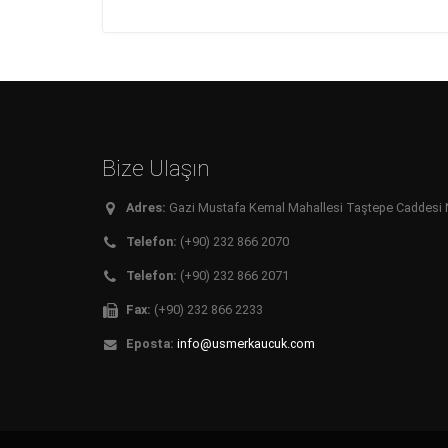
Bize Ulaşın
Adres:
Gazi Mustafa Kemal Mahallesi Taştepe Caddesi No:
Telefon:
(+90) 232 866 2070
Telefon:
(+90) 232 866 2071
Fax:
(+90) 232 866 2233
Eposta:
info@usmerkaucuk.com