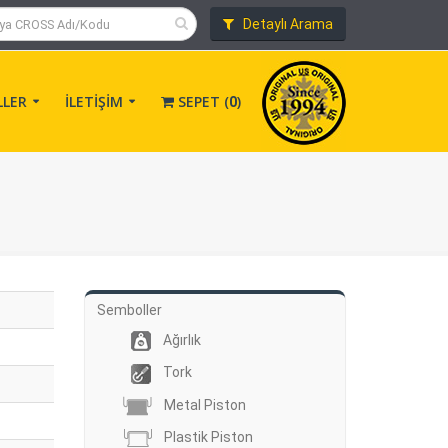
Detaylı Arama
LLER
İLETİŞİM
SEPET (
)
0
Semboller
Ağırlık
Tork
Metal Piston
Plastik Piston