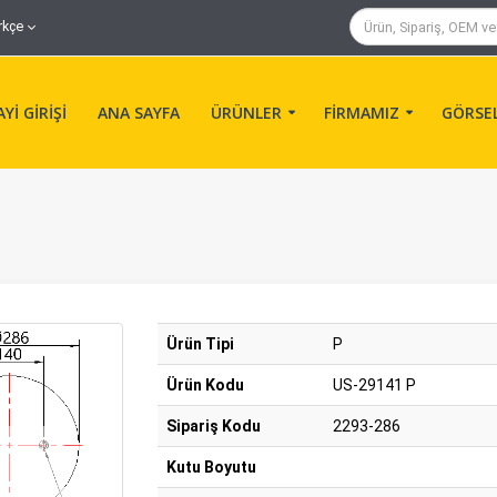
rkçe
Yİ GİRİŞİ
ANA SAYFA
ÜRÜNLER
FİRMAMIZ
GÖRSE
Ürün Tipi
P
Ürün Kodu
US-29141 P
Sipariş Kodu
2293-286
Kutu Boyutu