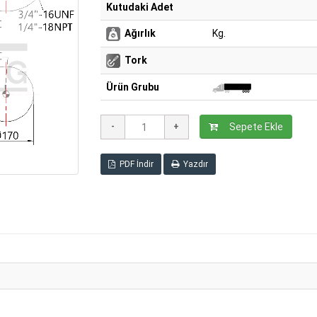
Kutudaki Adet
Ağırlık
Kg.
Tork
Ürün Grubu
Sepete Ekle
PDF İndir
Yazdır