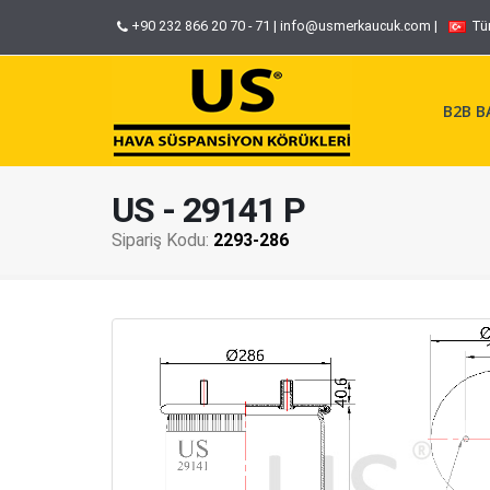
+90 232 866 20 70 - 71
|
info@usmerkaucuk.com
|
Tü
B2B BA
US - 29141 P
Sipariş Kodu:
2293-286