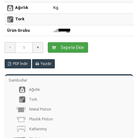
Kg.
Ağırlık
Tork
Ürün Grubu
Sepete Ekle
PDF İndir
Yazdır
Semboller
Ağırlık
Tork
Metal Piston
Plastik Piston
Katlanmış