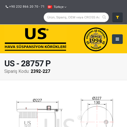
+90 232 866 20 70 - 71
Türkçe
US - 28757 P
Sipariş Kodu:
2392-227