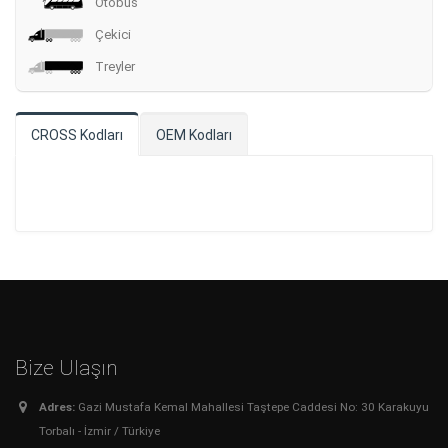
Otobüs
Çekici
Treyler
CROSS Kodları
OEM Kodları
Bize Ulaşın
Adres:
Gazi Mustafa Kemal Mahallesi Taştepe Caddesi No: 30 Karakuyu
Torbalı - İzmir / Türkiye