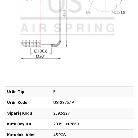
Ürün Tipi
P
Ürün Kodu
US-28757 P
Sipariş Kodu
2392-227
Kutu Boyutu
780*1180*660
Kutudaki Adet
45 PCS