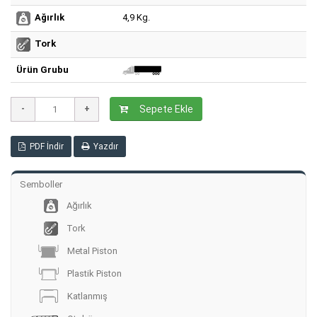
4,9 Kg.
Ağırlık
Tork
Ürün Grubu
Sepete Ekle
PDF İndir
Yazdır
Semboller
Ağırlık
Tork
Metal Piston
Plastik Piston
Katlanmış