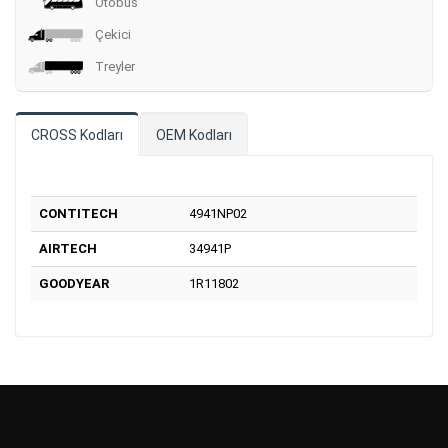
Otobüs
Çekici
Treyler
CROSS Kodları
OEM Kodları
CONTITECH
4941NP02
AIRTECH
34941P
GOODYEAR
1R11802