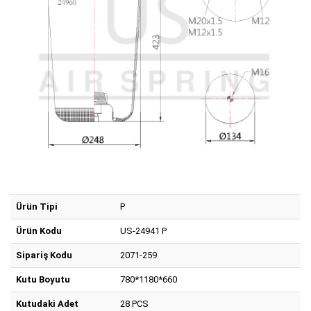
Ürün Tipi
P
Ürün Kodu
US-24941 P
Sipariş Kodu
2071-259
Kutu Boyutu
780*1180*660
Kutudaki Adet
28 PCS