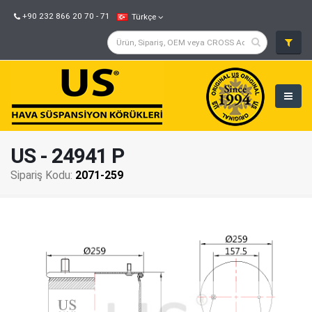
+90 232 866 20 70 - 71
Türkçe
US - 24941 P
Sipariş Kodu:
2071-259