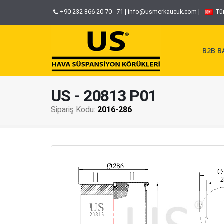
+90 232 866 20 70 - 71
|
info@usmerkaucuk.com
|
Tü
B2B BA
US - 20813 P01
Sipariş Kodu:
2016-286