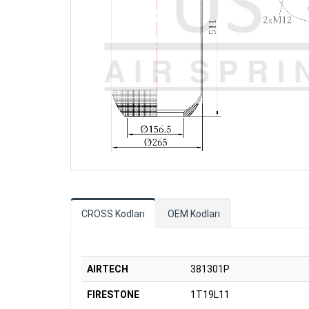
CROSS Kodları
OEM Kodları
AIRTECH
381301P
FIRESTONE
1T19L11