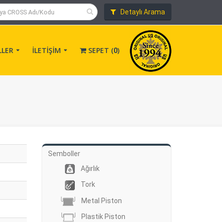
Detaylı Arama
LLER
İLETİŞİM
SEPET (
)
0
Semboller
Ağırlık
Tork
Metal Piston
Plastik Piston