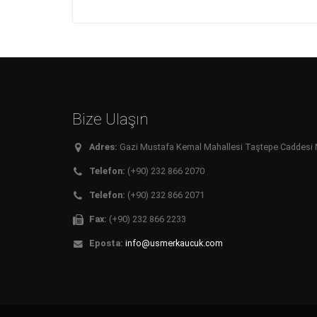
Bize Ulaşın
Adres:
Gazi Mustafa Kemal Mahallesi Taştepe Caddesi No:
Telefon:
(+90) 232 866 2070
Telefon:
(+90) 232 866 2071
Fax:
(+90) 232 866 2233
Eposta:
info@usmerkaucuk.com