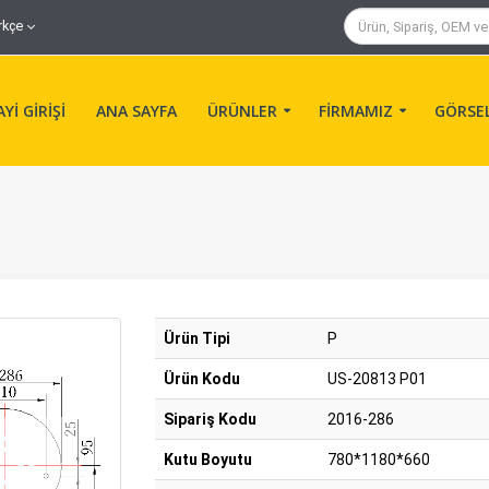
rkçe
Yİ GİRİŞİ
ANA SAYFA
ÜRÜNLER
FİRMAMIZ
GÖRSE
Ürün Tipi
P
Ürün Kodu
US-20813 P01
Sipariş Kodu
2016-286
Kutu Boyutu
780*1180*660