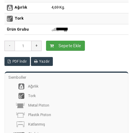
4,69 Kg.
Ağırlık
Tork
Ürün Grubu
Sepete Ekle
PDF İndir
Yazdır
Semboller
Ağırlık
Tork
Metal Piston
Plastik Piston
Katlanmış