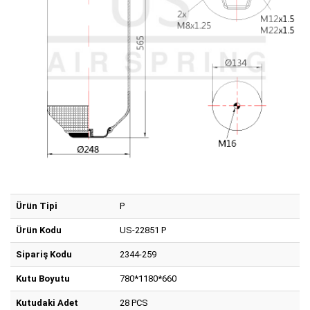
Ürün Tipi
P
Ürün Kodu
US-22851 P
Sipariş Kodu
2344-259
Kutu Boyutu
780*1180*660
Kutudaki Adet
28 PCS