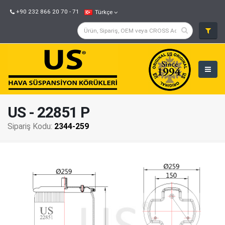
+90 232 866 20 70 - 71
Türkçe
US - 22851 P
Sipariş Kodu:
2344-259