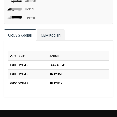
Otobüs
Çekici
Treyler
CROSS Kodları
OEM Kodları
AIRTECH
32851P
GOODYEAR
566243541
GOODYEAR
1R12851
GOODYEAR
1R12829