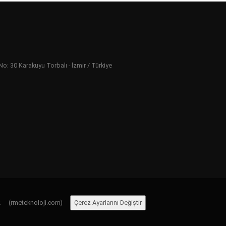
 30 Karakuyu Torbalı - İzmir / Türkiye
ır.
(rmeteknoloji.com)
Çerez Ayarlarını Değiştir