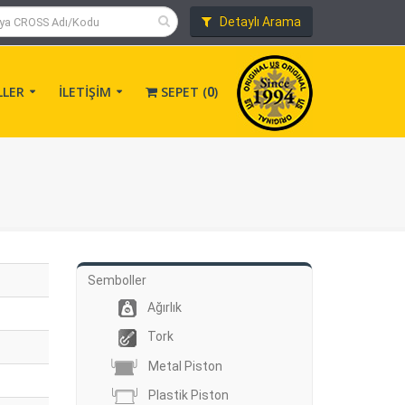
Detaylı Arama
LLER
İLETİŞİM
SEPET (
)
0
Semboller
Ağırlık
Tork
Metal Piston
Plastik Piston