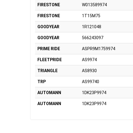
FIRESTONE
W013589974
FIRESTONE
1T15M75
GOODYEAR
1R121048
GOODYEAR
566243097
PRIME RIDE
ASPR9M1759974
FLEETPRIDE
AS9974
TRIANGLE
AS8930
TRP
AS99740
AUTOMANN
1DK23P9974
AUTOMANN
1DK23P9974