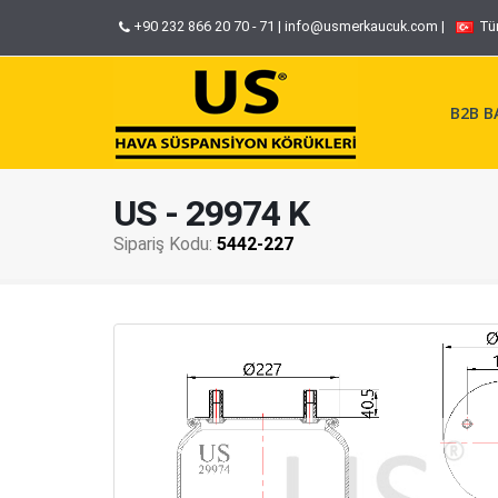
+90 232 866 20 70 - 71
|
info@usmerkaucuk.com
|
Tü
B2B BA
US - 29974 K
Sipariş Kodu:
5442-227