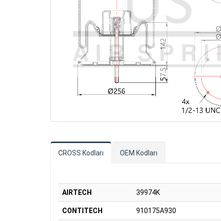
CROSS Kodları
OEM Kodları
AIRTECH
39974K
CONTITECH
910175A930