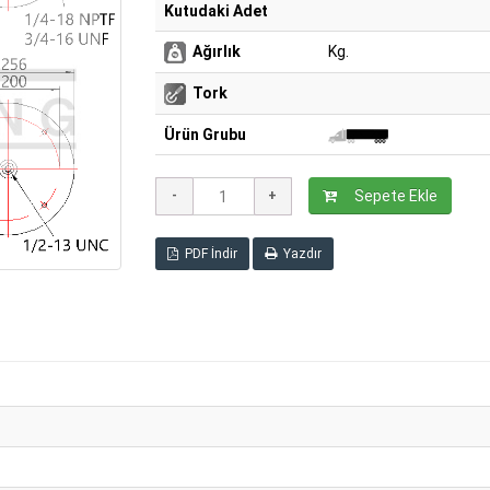
Kutudaki Adet
Ağırlık
Kg.
Tork
Ürün Grubu
Sepete Ekle
PDF İndir
Yazdır