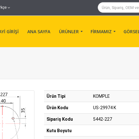
rkçe
Yİ GİRİŞİ
ANA SAYFA
ÜRÜNLER
FİRMAMIZ
GÖRSE
Ürün Tipi
KOMPLE
Ürün Kodu
US-29974 K
Sipariş Kodu
5442-227
Kutu Boyutu