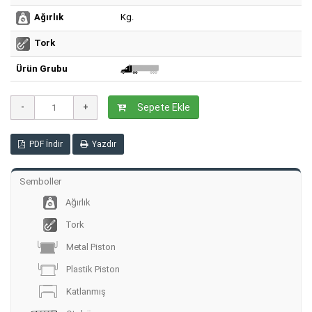
Kg.
Ağırlık
Tork
Ürün Grubu
Sepete Ekle
PDF İndir
Yazdır
Semboller
Ağırlık
Tork
Metal Piston
Plastik Piston
Katlanmış