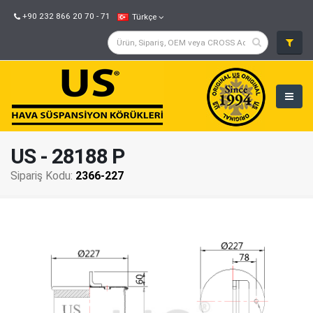
+90 232 866 20 70 - 71
Türkçe
US - 28188 P
Sipariş Kodu:
2366-227