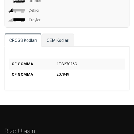
Otobüs
Çekici
Treyler
CROSS Kodları
OEM Kodları
CF GOMMA
1TS27026C
CF GOMMA
207949
Bize Ulaşın