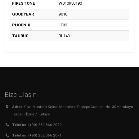
FIRESTONE
W010950190
GOODYEAR
9010
PHOENIX
1F32
TAURUS
BL143
Bize Ulaşın
Adres:
Gazi Mustafa Kemal Mahallesi Taştepe Caddesi No: 30 Karakuyu
Torbalı - İzmir / Türkiye
Telefon:
(+90) 232 866 2070
Telefon:
(+90) 232 866 2071