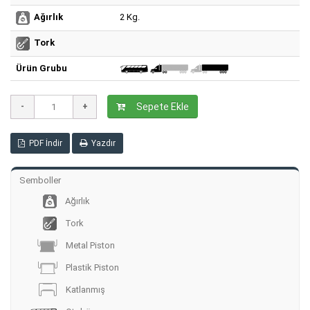
2 Kg.
Ağırlık
Tork
Ürün Grubu
Sepete Ekle
PDF İndir
Yazdır
Semboller
Ağırlık
Tork
Metal Piston
Plastik Piston
Katlanmış