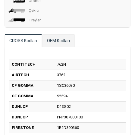
Otobüs
Çekici
Treyler
CROSS Kodları
OEM Kodları
CONTITECH
762N
AIRTECH
3762
CF GOMMA
1SC36030
CF GOMMA
92594
DUNLOP
D13S02
DUNLOP
PNP307800100
FIRESTONE
1R2D390360