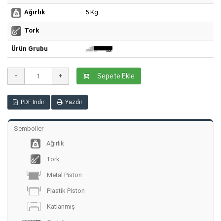
5 Kg.
Ağırlık
Tork
Ürün Grubu
Sepete Ekle
PDF İndir
Yazdır
Semboller
Ağırlık
Tork
Metal Piston
Plastik Piston
Katlanmış