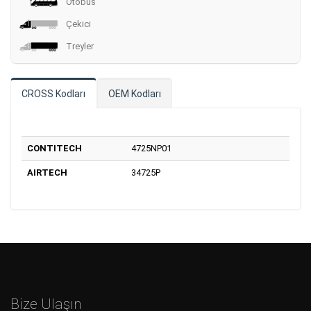
Otobüs
Çekici
Treyler
CROSS Kodları
OEM Kodları
CONTITECH
4725NP01
AIRTECH
34725P
Bize Ulaşın