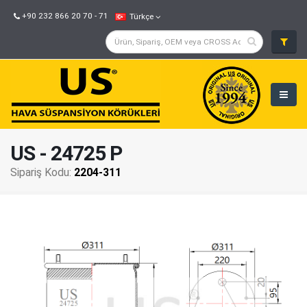
+90 232 866 20 70 - 71
Türkçe
US - 24725 P
Sipariş Kodu:
2204-311