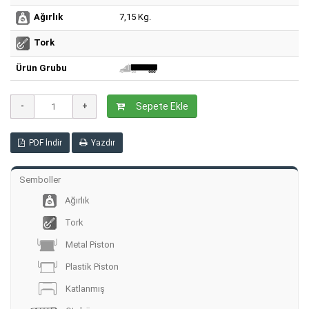
7,15 Kg.
Ağırlık
Tork
Ürün Grubu
Sepete Ekle
PDF İndir
Yazdır
Semboller
Ağırlık
Tork
Metal Piston
Plastik Piston
Katlanmış