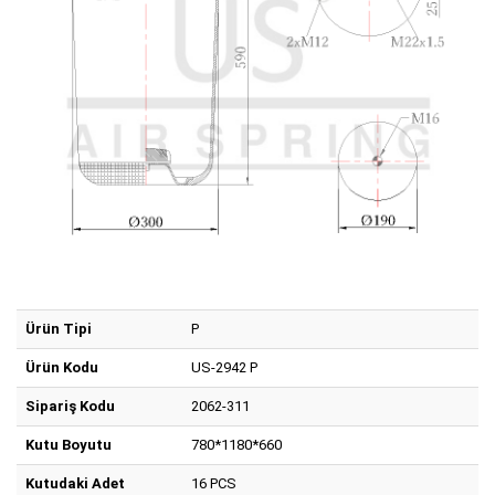
Ürün Tipi
P
Ürün Kodu
US-2942 P
Sipariş Kodu
2062-311
Kutu Boyutu
780*1180*660
Kutudaki Adet
16 PCS