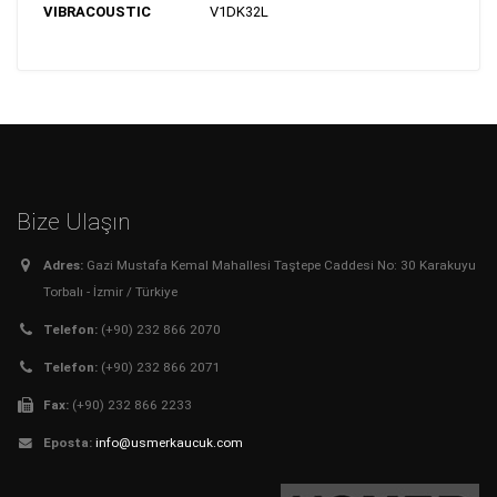
VIBRACOUSTIC
V1DK32L
Bize Ulaşın
Adres:
Gazi Mustafa Kemal Mahallesi Taştepe Caddesi No: 30 Karakuyu
Torbalı - İzmir / Türkiye
Telefon:
(+90) 232 866 2070
Telefon:
(+90) 232 866 2071
Fax:
(+90) 232 866 2233
Eposta:
info@usmerkaucuk.com