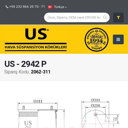
+90 232 866 20 70 - 71
Türkçe
US - 2942 P
Sipariş Kodu:
2062-311