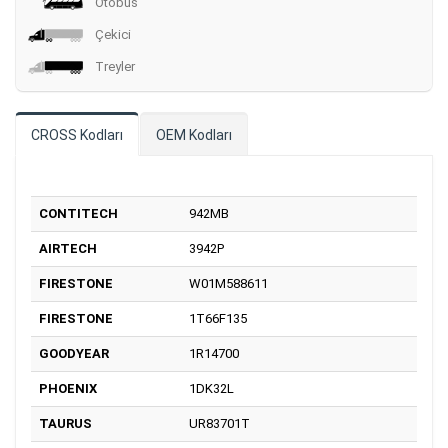
Otobüs
Çekici
Treyler
CROSS Kodları
OEM Kodları
CONTITECH
942MB
AIRTECH
3942P
FIRESTONE
W01M588611
FIRESTONE
1T66F135
GOODYEAR
1R14700
PHOENIX
1DK32L
TAURUS
UR83701T