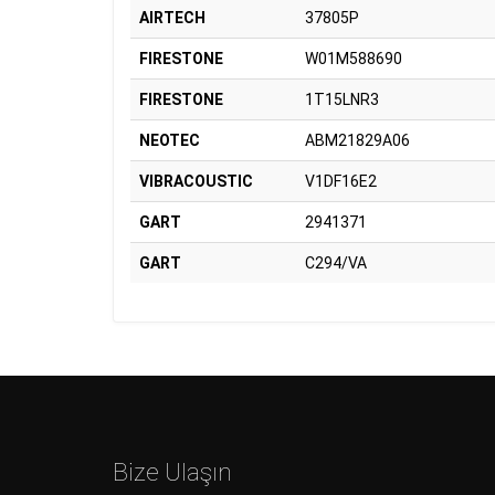
AIRTECH
37805P
FIRESTONE
W01M588690
FIRESTONE
1T15LNR3
NEOTEC
ABM21829A06
VIBRACOUSTIC
V1DF16E2
GART
2941371
GART
C294/VA
Bize Ulaşın