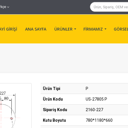
rkçe
Yİ GİRİŞİ
ANA SAYFA
ÜRÜNLER
FİRMAMIZ
GÖRSE
Ürün Tipi
P
Ürün Kodu
US-27805 P
Sipariş Kodu
2160-227
Kutu Boyutu
780*1180*660