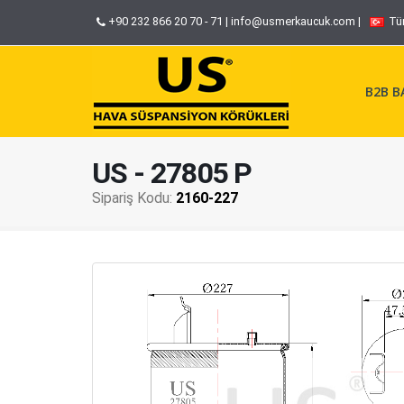
+90 232 866 20 70 - 71
|
info@usmerkaucuk.com
|
Tü
B2B BA
US - 27805 P
Sipariş Kodu:
2160-227