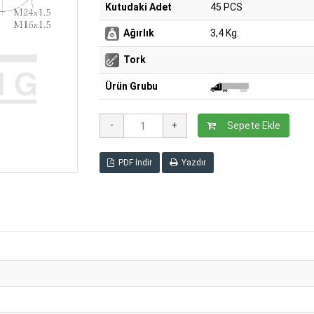
Kutudaki Adet
45 PCS
Ağırlık
3,4 Kg.
Tork
Ürün Grubu
Sepete Ekle
PDF İndir
Yazdır