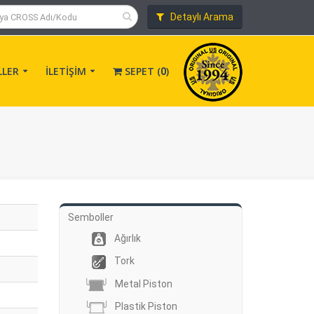
Detaylı Arama
LLER
İLETİŞİM
SEPET (
)
0
Semboller
Ağırlık
Tork
Metal Piston
Plastik Piston