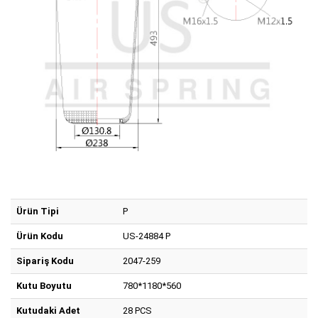
Ürün Tipi
P
Ürün Kodu
US-24884 P
Sipariş Kodu
2047-259
Kutu Boyutu
780*1180*560
Kutudaki Adet
28 PCS