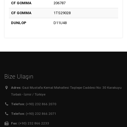
CF GOMMA
206787
CF GOMMA
1TS29028
DUNLOP
D11U48
Bize Ulaşın
Adres:
Gazi Mustafa Kemal Mahallesi Taştepe Caddesi No: 30 Karakuyu
Torbalı - İzmir / Türkiye
Telefon:
(+90) 232 866 2070
Telefon:
(+90) 232 866 2071
Fax:
(+90) 232 866 2233