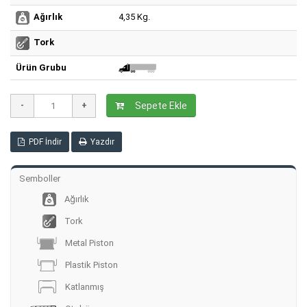
4,35 Kg.
Ağırlık
Tork
Ürün Grubu
Sepete Ekle
PDF İndir
Yazdır
Semboller
Ağırlık
Tork
Metal Piston
Plastik Piston
Katlanmış