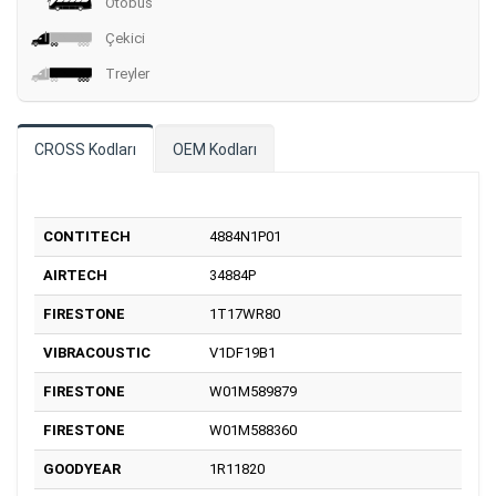
Otobüs
Çekici
Treyler
CROSS Kodları
OEM Kodları
CONTITECH
4884N1P01
AIRTECH
34884P
FIRESTONE
1T17WR80
VIBRACOUSTIC
V1DF19B1
FIRESTONE
W01M589879
FIRESTONE
W01M588360
GOODYEAR
1R11820