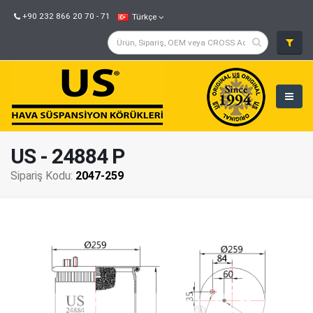
+90 232 866 20 70 - 71
Türkçe
US - 24884 P
Sipariş Kodu:
2047-259