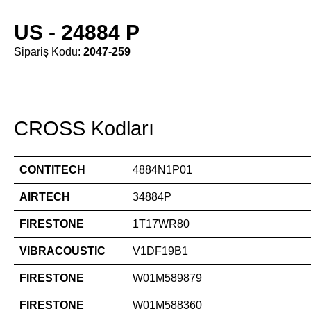
US - 24884 P
Sipariş Kodu:
2047-259
CROSS Kodları
CONTITECH
4884N1P01
AIRTECH
34884P
FIRESTONE
1T17WR80
VIBRACOUSTIC
V1DF19B1
FIRESTONE
W01M589879
FIRESTONE
W01M588360