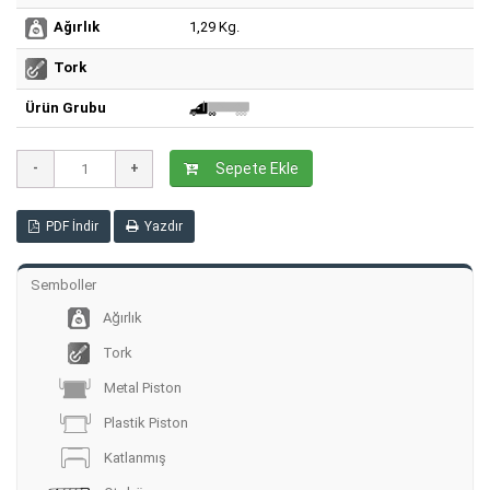
1,29 Kg.
Ağırlık
Tork
Ürün Grubu
Sepete Ekle
PDF İndir
Yazdır
Semboller
Ağırlık
Tork
Metal Piston
Plastik Piston
Katlanmış