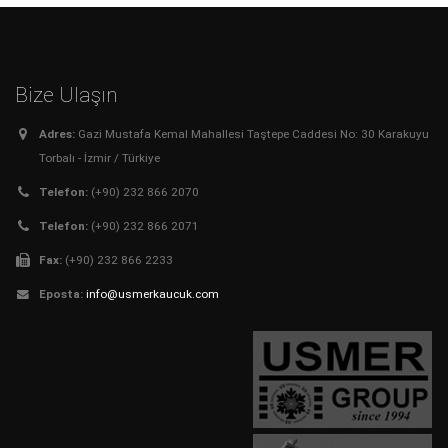
Bize Ulaşın
Adres:
Gazi Mustafa Kemal Mahallesi Taştepe Caddesi No: 30 Karakuyu
Torbalı - İzmir / Türkiye
Telefon:
(+90) 232 866 2070
Telefon:
(+90) 232 866 2071
Fax:
(+90) 232 866 2233
Eposta:
info@usmerkaucuk.com