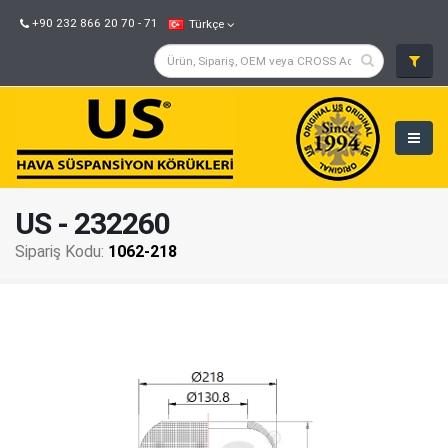
+90 232 866 20 70 - 71
Türkçe
US - 232260
Sipariş Kodu:
1062-218