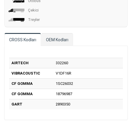
Otobüs
Çekici
Treyler
CROSS Kodları
OEM Kodları
AIRTECH
332260
VIBRACOUSTIC
V1DF16R
CF GOMMA
1SC26032
CF GOMMA
18796987
GART
2890350