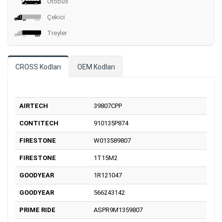
Otobüs
Çekici
Treyler
CROSS Kodları
OEM Kodları
AIRTECH
39807CPP
CONTITECH
910135P874
FIRESTONE
W013589807
FIRESTONE
1T15M2
GOODYEAR
1R121047
GOODYEAR
566243142
PRIME RIDE
ASPR9M1359807