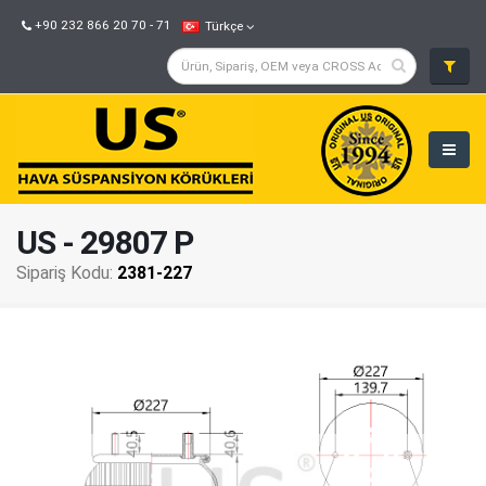
+90 232 866 20 70 - 71
Türkçe
US - 29807 P
Sipariş Kodu:
2381-227