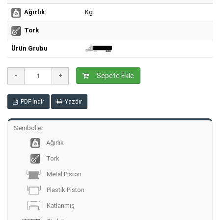
Kg.
Ağırlık
Tork
Ürün Grubu
Sepete Ekle
PDF İndir
Yazdır
Semboller
Ağırlık
Tork
Metal Piston
Plastik Piston
Katlanmış