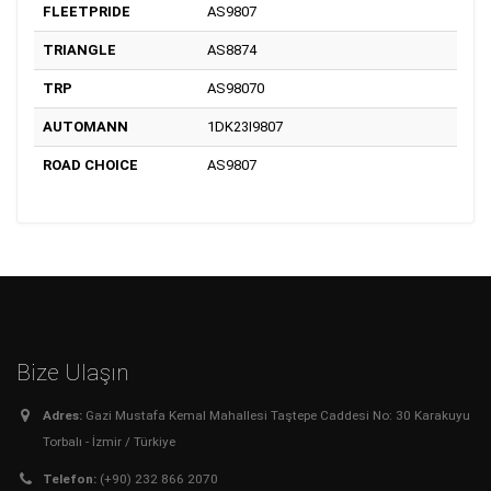
FLEETPRIDE
AS9807
TRIANGLE
AS8874
TRP
AS98070
AUTOMANN
1DK23I9807
ROAD CHOICE
AS9807
Bize Ulaşın
Adres:
Gazi Mustafa Kemal Mahallesi Taştepe Caddesi No: 30 Karakuyu
Torbalı - İzmir / Türkiye
Telefon:
(+90) 232 866 2070