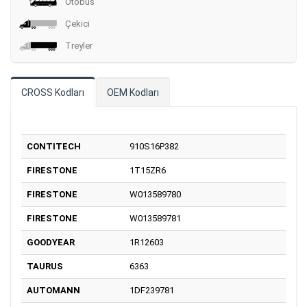
Otobüs
Çekici
Treyler
CROSS Kodları
OEM Kodları
CONTITECH
910S16P382
FIRESTONE
1T15ZR6
FIRESTONE
W013589780
FIRESTONE
W013589781
GOODYEAR
1R12603
TAURUS
6363
AUTOMANN
1DF239781