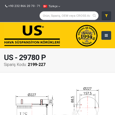
+90 232 866 20 70 - 71
Türkçe
US - 29780 P
Sipariş Kodu:
2199-227