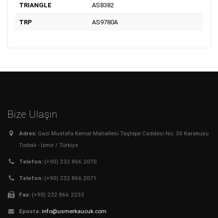
TRIANGLE
AS8382
TRP
AS9780A
Bize Ulaşın
Adres:
Gazi Mustafa Kemal Mahallesi Taştepe Caddesi No: 30 Karakuyu
Torbalı - İzmir / Türkiye
Telefon:
(+90) 232 866 2070
Telefon:
(+90) 232 866 2071
Fax:
(+90) 232 866 2233
Eposta:
info@usmerkaucuk.com