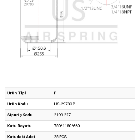
Ürün Tipi
P
Ürün Kodu
US-29780 P
Sipariş Kodu
2199-227
Kutu Boyutu
780*1180*660
Kutudaki Adet
28 PCS