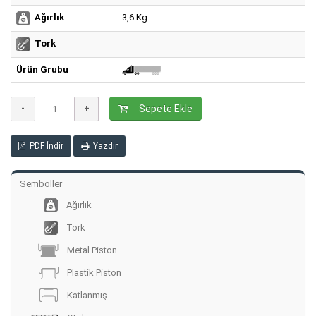
3,6 Kg.
Ağırlık
Tork
Ürün Grubu
Sepete Ekle
PDF İndir
Yazdır
Semboller
Ağırlık
Tork
Metal Piston
Plastik Piston
Katlanmış