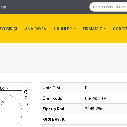
rkçe
Yİ GİRİŞİ
ANA SAYFA
ÜRÜNLER
FİRMAMIZ
GÖRSE
Ürün Tipi
P
Ürün Kodu
US-29580 P
Sipariş Kodu
2348-286
Kutu Boyutu