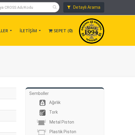
Detaylı Arama
LLER
İLETİŞİM
SEPET (
)
0
Semboller
Ağırlık
Tork
Metal Piston
Plastik Piston