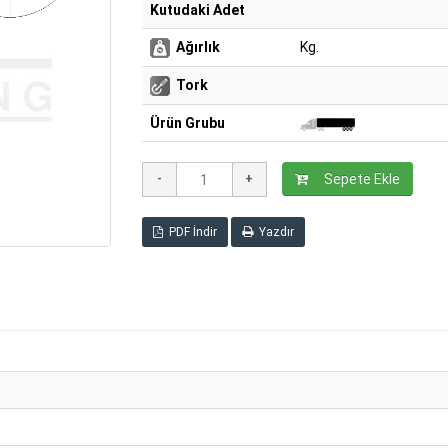
Kutudaki Adet
Ağırlık
Kg.
Tork
Ürün Grubu
Sepete Ekle
PDF İndir
Yazdır