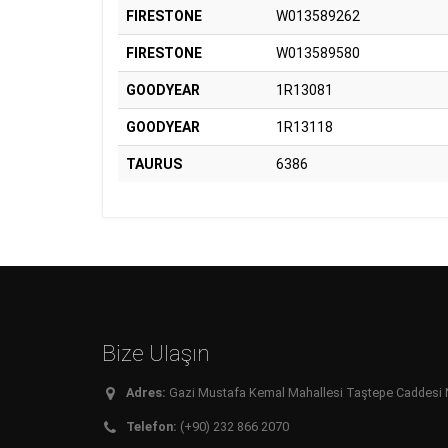
FIRESTONE
W013589262
FIRESTONE
W013589580
GOODYEAR
1R13081
GOODYEAR
1R13118
TAURUS
6386
Bize Ulaşın
Adres:
Gazi Mustafa Kemal Mahallesi Taştepe Caddesi No:
Telefon:
(+90) 232 866 2070