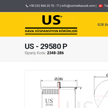
+90 232 866 20 70 - 71
|
info@usmerkaucuk.com
|
Tü
B2B BA
US - 29580 P
Sipariş Kodu:
2348-286