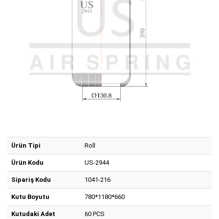
Ürün Tipi
Roll
Ürün Kodu
US-2944
Sipariş Kodu
1041-216
Kutu Boyutu
780*1180*660
Kutudaki Adet
60 PCS