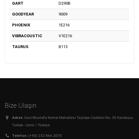
GART
D290B
GOODYEAR
9009
PHOENIX
1E216
VIBRACOUSTIC
V1E216
TAURUS
B113
Bize Ulaşın
Adres:
Gazi Mustafa Kemal Mahallesi Taştepe Caddesi No: 30 Karakuyu
Torbalı - İzmir / Türkiye
Telefon:
(+90) 232 866 2070