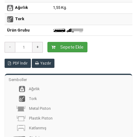
1,55 Kg.
Ağırlık
Tork
Ürün Grubu
Sepete Ekle
PDF İndir
Yazdır
Semboller
Ağırlık
Tork
Metal Piston
Plastik Piston
Katlanmış