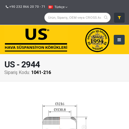
+90 232 866 20 70 - 71
Türkçe
US - 2944
Sipariş Kodu:
1041-216