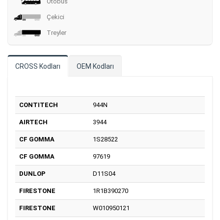
Otobüs
Çekici
Treyler
CROSS Kodları
OEM Kodları
CONTITECH
944N
AIRTECH
3944
CF GOMMA
1S28522
CF GOMMA
97619
DUNLOP
D11S04
FIRESTONE
1R1B390270
FIRESTONE
W010950121