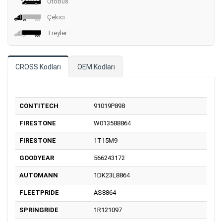
Otobüs
Çekici
Treyler
CROSS Kodları
OEM Kodları
CONTITECH
91019P898
FIRESTONE
W013588864
FIRESTONE
1T15M9
GOODYEAR
566243172
AUTOMANN
1DK23L8864
FLEETPRIDE
AS8864
SPRINGRIDE
1R121097