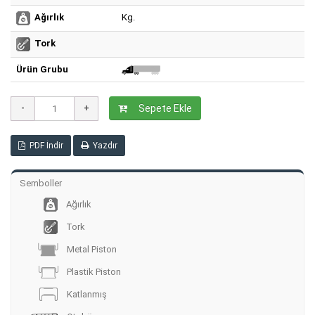
Kg.
Ağırlık
Tork
Ürün Grubu
Sepete Ekle
PDF İndir
Yazdır
Semboller
Ağırlık
Tork
Metal Piston
Plastik Piston
Katlanmış