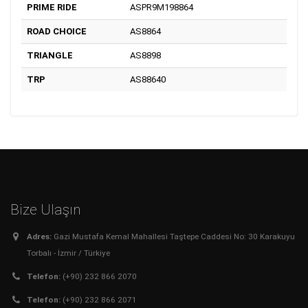
PRIME RIDE
ASPR9M198864
ROAD CHOICE
AS8864
TRIANGLE
AS8898
TRP
AS88640
Bize Ulaşın
Adres:
Gazi Mustafa Kemal Mahallesi Taştepe Caddesi No: 30 Karakuyu
Torbalı - İzmir / Türkiye
Telefon:
(+90) 232 866 2070
Telefon:
(+90) 232 866 2071