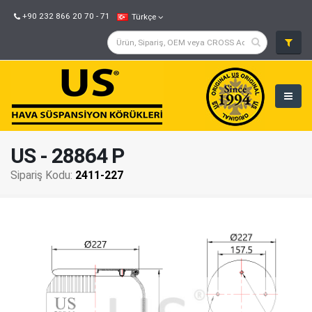
+90 232 866 20 70 - 71
Türkçe
US - 28864 P
Sipariş Kodu:
2411-227