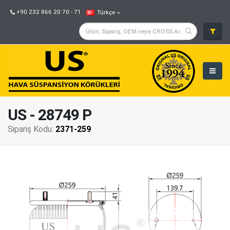
+90 232 866 20 70 - 71
Türkçe
US - 28749 P
Sipariş Kodu:
2371-259