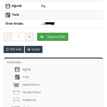
Kg.
Ağırlık
Tork
Ürün Grubu
Sepete Ekle
PDF İndir
Yazdır
Semboller
Ağırlık
Tork
Metal Piston
Plastik Piston
Katlanmış