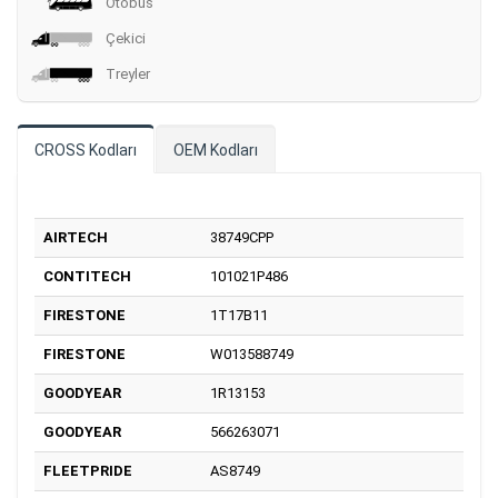
Otobüs
Çekici
Treyler
CROSS Kodları
OEM Kodları
AIRTECH
38749CPP
CONTITECH
101021P486
FIRESTONE
1T17B11
FIRESTONE
W013588749
GOODYEAR
1R13153
GOODYEAR
566263071
FLEETPRIDE
AS8749