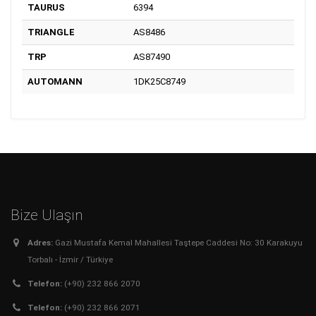
TAURUS
6394
TRIANGLE
AS8486
TRP
AS87490
AUTOMANN
1DK25C8749
Bize Ulaşın
Adres:
Gazi Mustafa Kemal Mahallesi Taştepe Caddesi No: 30 Karakuyu
Torbalı - İzmir / Türkiye
Telefon:
(+90) 232 866 2070
Telefon:
(+90) 232 866 2071