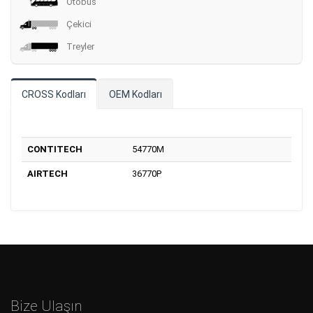
Otobüs
Çekici
Treyler
CROSS Kodları
OEM Kodları
CONTITECH
54770M
AIRTECH
36770P
Bize Ulaşın