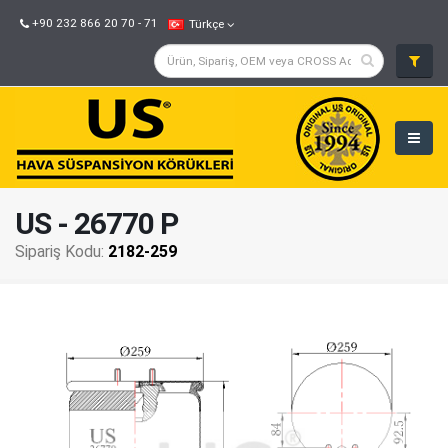
+90 232 866 20 70 - 71
Türkçe
US - 26770 P
Sipariş Kodu:
2182-259