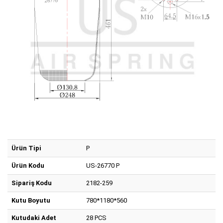
Ürün Tipi
P
Ürün Kodu
US-26770 P
Sipariş Kodu
2182-259
Kutu Boyutu
780*1180*560
Kutudaki Adet
28 PCS