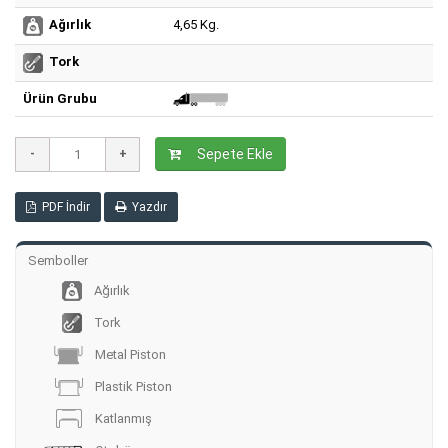
4,65 Kg.
Ağırlık
Tork
Ürün Grubu
Sepete Ekle
PDF İndir
Yazdır
Semboller
Ağırlık
Tork
Metal Piston
Plastik Piston
Katlanmış