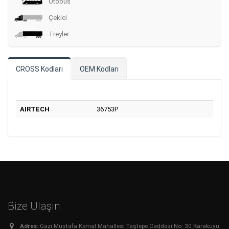
Otobüs
Çekici
Treyler
CROSS Kodları
OEM Kodları
AIRTECH
36753P
Bize Ulaşın
Adres:
Gazi Mustafa Kemal Mahallesi Taştepe Caddesi No: 30 Karakuyu