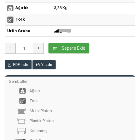
3,28 Kg.
Ağırlık
Tork
Ürün Grubu
Sepete Ekle
PDF İndir
Yazdır
Semboller
Ağırlık
Tork
Metal Piston
Plastik Piston
Katlanmış