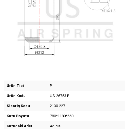
Ürün Tipi
P
Ürün Kodu
US-26753 P
Sipariş Kodu
2130-227
Kutu Boyutu
780*1180*660
Kutudaki Adet
42 PCS