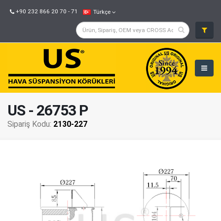
+90 232 866 20 70 - 71
Türkçe
US - 26753 P
Sipariş Kodu:
2130-227