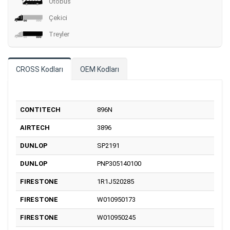
Otobüs
Çekici
Treyler
CROSS Kodları
OEM Kodları
CONTITECH
896N
AIRTECH
3896
DUNLOP
SP2191
DUNLOP
PNP305140100
FIRESTONE
1R1J520285
FIRESTONE
W010950173
FIRESTONE
W010950245