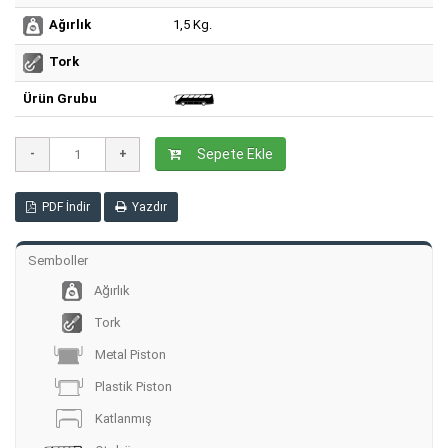
1,5 Kg.
Ağırlık
Tork
Ürün Grubu
Sepete Ekle
PDF İndir
Yazdır
Semboller
Ağırlık
Tork
Metal Piston
Plastik Piston
Katlanmış