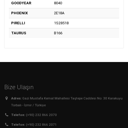
GOODYEAR
8040
PHOENIX
2E18A
PIRELLI
1S28518
TAURUS
B166
Bize Ulaşın
Adres:
Gazi Mustafa Kemal Mahallesi Taştepe Caddesi No: 30 Karakuyu
Torbalı - İzmir / Türkiye
Telefon:
(+90) 232 866 2070
Telefon:
(+90) 232 866 2071