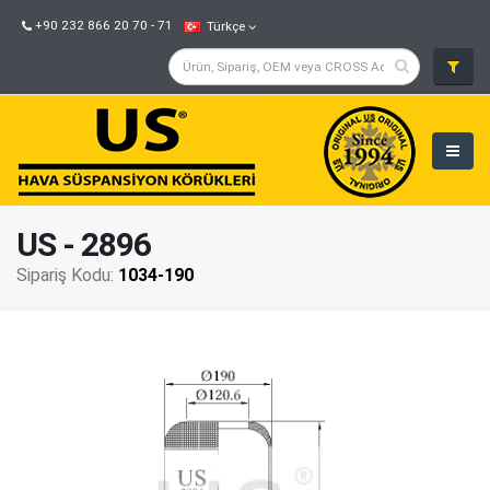
+90 232 866 20 70 - 71
Türkçe
US - 2896
Sipariş Kodu:
1034-190