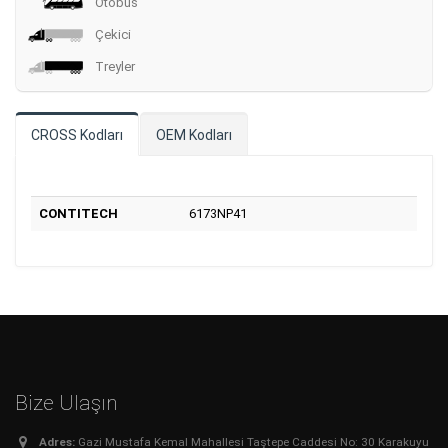
Otobüs
Çekici
Treyler
CROSS Kodları
OEM Kodları
CONTITECH
6173NP41
Bize Ulaşın
Adres:
Gazi Mustafa Kemal Mahallesi Taştepe Caddesi No: 30 Karakuyu