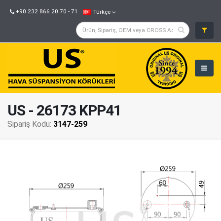
+90 232 866 20 70 - 71
Türkçe
US - 26173 KPP41
Sipariş Kodu:
3147-259