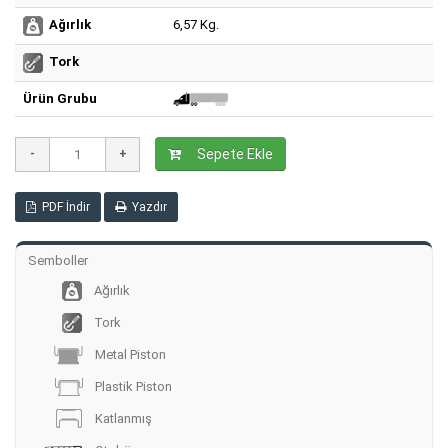
6,57 Kg.
Ağırlık
Tork
Ürün Grubu
Sepete Ekle
PDF İndir
Yazdır
Semboller
Ağırlık
Tork
Metal Piston
Plastik Piston
Katlanmış