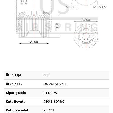
Ürün Tipi
KPP
Ürün Kodu
US-26173 KPP41
Sipariş Kodu
3147-259
Kutu Boyutu
780*1180*560
Kutudaki Adet
28 PCS