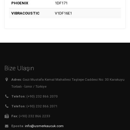
PHOENIX
1DF171
VIBRACOUSTIC
V1DF16E1
Bize Ulaşın
Adres:
Gazi Mustafa Kemal Mahallesi Taştepe Caddesi No: 30 Karakuyu
Torbalı - İzmir / Türkiye
Telefon:
(+90) 232 866 2070
Telefon:
(+90) 232 866 2071
Fax:
(+90) 232 866 2233
Eposta:
info@usmerkaucuk.com