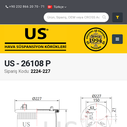
+90 232 866 20 70 - 71
Türkçe
US - 26108 P
Sipariş Kodu:
2224-227