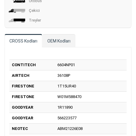
Otobüs
Çekici
Treyler
CROSS Kodları
OEM Kodları
CONTITECH
6604NP01
AIRTECH
36108P
FIRESTONE
1T15UR40
FIRESTONE
W01M588470
GOODYEAR
1R11890
GOODYEAR
566223577
NEOTEC
ABM21226E08