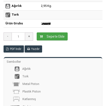
2,95 Kg.
Ağırlık
Tork
Ürün Grubu
Sepete Ekle
PDF İndir
Yazdır
Semboller
Ağırlık
Tork
Metal Piston
Plastik Piston
Katlanmış