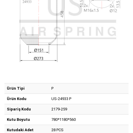
Ürün Tipi
P
Ürün Kodu
US-24933 P
Sipariş Kodu
2179-259
Kutu Boyutu
780*1180*560
Kutudaki Adet
28 PCS