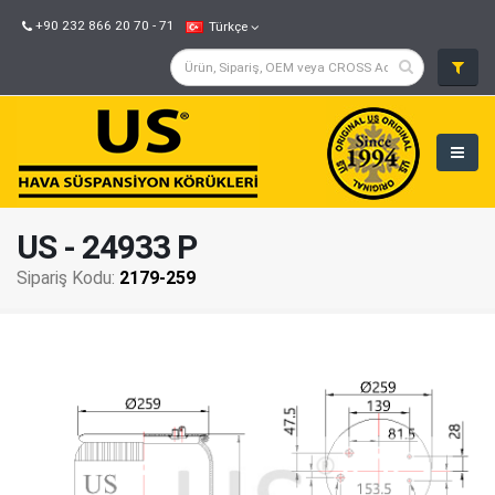
+90 232 866 20 70 - 71
Türkçe
US - 24933 P
Sipariş Kodu:
2179-259