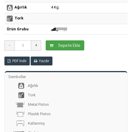
4 Kg.
Ağırlık
Tork
Ürün Grubu
Sepete Ekle
PDF İndir
Yazdır
Semboller
Ağırlık
Tork
Metal Piston
Plastik Piston
Katlanmış