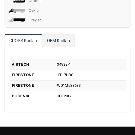
Otobüs
Çekici
Treyler
CROSS Kodları
OEM Kodları
AIRTECH
34933P
FIRESTONE
1T17HR8
FIRESTONE
W01M588633
PHOENIX
1DF23G1