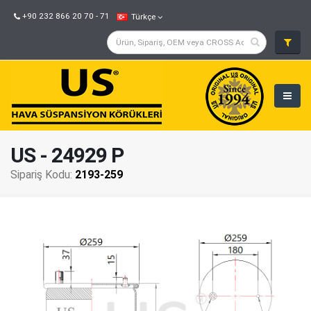
+90 232 866 20 70 - 71
Türkçe
US - 24929 P
Sipariş Kodu:
2193-259