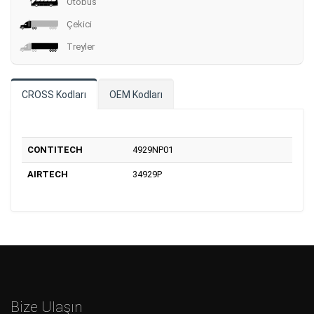
Otobüs
Çekici
Treyler
CROSS Kodları
OEM Kodları
CONTITECH
4929NP01
AIRTECH
34929P
Bize Ulaşın