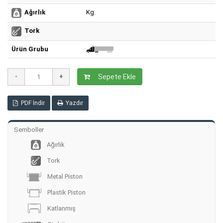
Kg.
Ağırlık
Tork
Ürün Grubu
Sepete Ekle
PDF İndir
Yazdır
Semboller
Ağırlık
Tork
Metal Piston
Plastik Piston
Katlanmış