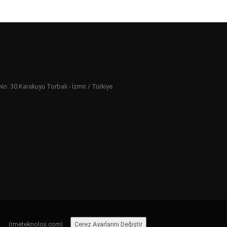
 30 Karakuyu Torbalı - İzmir / Türkiye
ır.
(rmeteknoloji.com)
Çerez Ayarlarını Değiştir