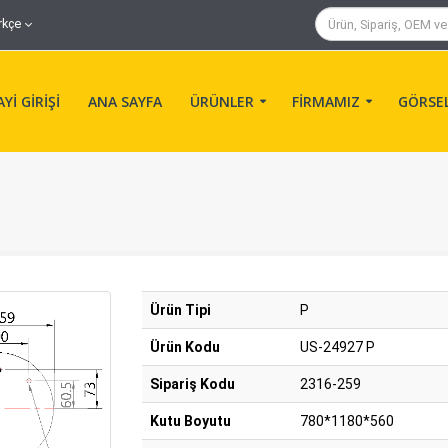
rkçe
Yİ GİRİŞİ
ANA SAYFA
ÜRÜNLER
FİRMAMIZ
GÖRSE
Ürün Tipi
P
Ürün Kodu
US-24927 P
Sipariş Kodu
2316-259
Kutu Boyutu
780*1180*560