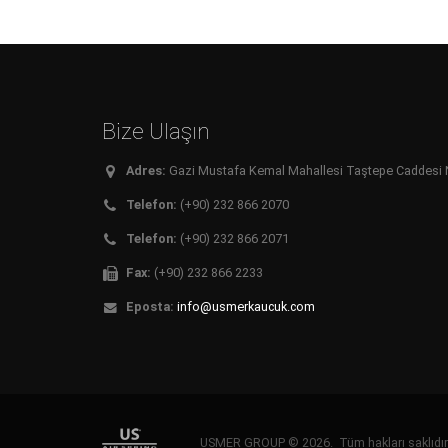
Bize Ulaşın
Adres:
Gazi Mustafa Kemal Mahallesi Taştepe Caddesi No:
Telefon:
(+90) 232 866 2070
Telefon:
(+90) 232 866 2071
Fax:
(+90) 232 866 2233
Eposta:
info@usmerkaucuk.com
USMER GROUP © 2026. Tüm hakları saklıd