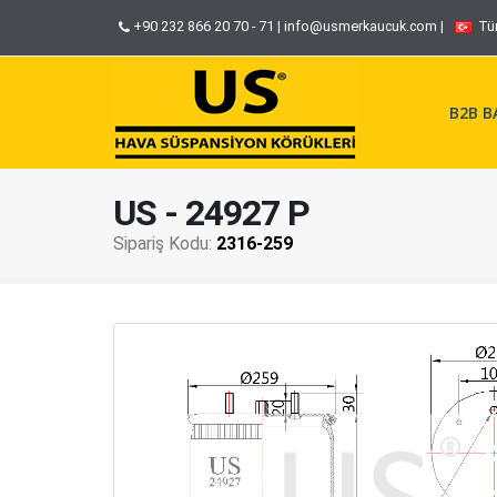
+90 232 866 20 70 - 71
|
info@usmerkaucuk.com
|
Tü
B2B BA
US - 24927 P
Sipariş Kodu:
2316-259