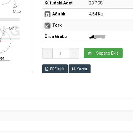
Kutudaki Adet
28 PCS
Ağırlık
4,64 Kg.
Tork
Ürün Grubu
Sepete Ekle
PDF İndir
Yazdır