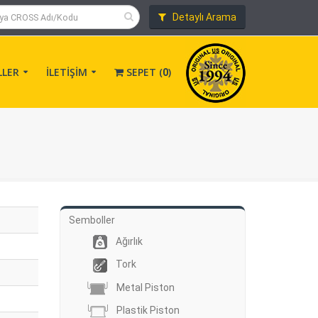
Detaylı Arama
LLER
İLETİŞİM
SEPET (
)
0
Semboller
Ağırlık
Tork
Metal Piston
Plastik Piston