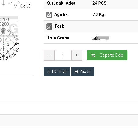
Kutudaki Adet
24 PCS
Ağırlık
7,2 Kg.
Tork
Ürün Grubu
Sepete Ekle
PDF İndir
Yazdır