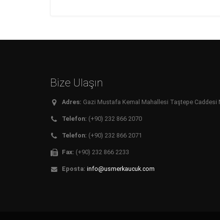
Bize Ulaşın
Adres:
Gazi Mustafa Kemal Mahallesi Taştepe Caddesi No:
Telefon:
(+90) 232 866 2070
Telefon:
(+90) 232 866 2071
Fax:
(+90) 232 866 2233
Eposta:
info@usmerkaucuk.com