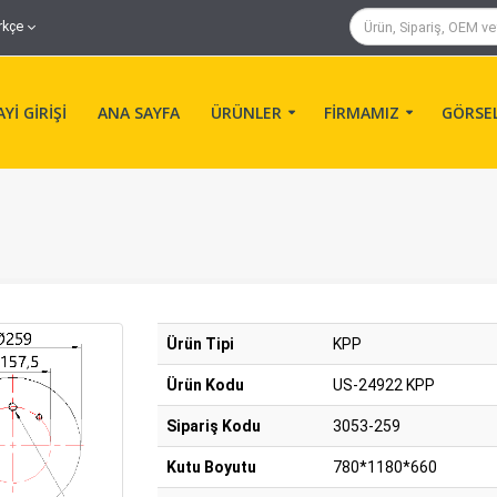
rkçe
Yİ GİRİŞİ
ANA SAYFA
ÜRÜNLER
FİRMAMIZ
GÖRSE
Ürün Tipi
KPP
Ürün Kodu
US-24922 KPP
Sipariş Kodu
3053-259
Kutu Boyutu
780*1180*660