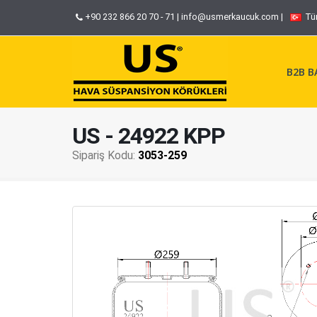
+90 232 866 20 70 - 71
|
info@usmerkaucuk.com
|
Tü
B2B BA
US - 24922 KPP
Sipariş Kodu:
3053-259