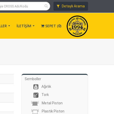
Detaylı Arama
LLER
İLETİŞİM
SEPET (
)
0
Semboller
Ağırlık
Tork
Metal Piston
Plastik Piston