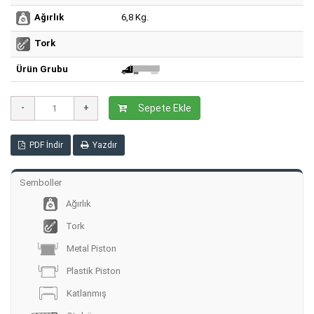
6,8 Kg.
Ağırlık
Tork
Ürün Grubu
Sepete Ekle
PDF İndir
Yazdır
Semboller
Ağırlık
Tork
Metal Piston
Plastik Piston
Katlanmış