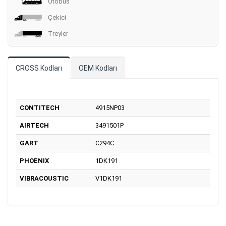
Otobüs
Çekici
Treyler
CROSS Kodları
OEM Kodları
CONTITECH
4915NP03
AIRTECH
3491501P
GART
C294C
PHOENIX
1DK191
VIBRACOUSTIC
V1DK191