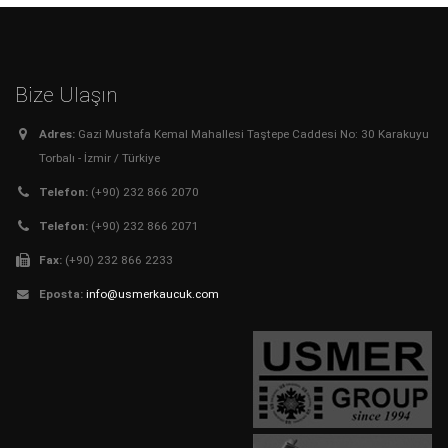
Bize Ulaşın
Adres:
Gazi Mustafa Kemal Mahallesi Taştepe Caddesi No: 30 Karakuyu
Torbalı - İzmir / Türkiye
Telefon:
(+90) 232 866 2070
Telefon:
(+90) 232 866 2071
Fax:
(+90) 232 866 2233
Eposta:
info@usmerkaucuk.com