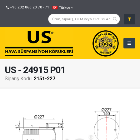
+90 232 866 20 70 - 71
Türkçe
US - 24915 P01
Sipariş Kodu:
2151-227