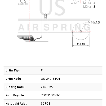
Ürün Tipi
P
Ürün Kodu
US-24915 P01
Sipariş Kodu
2151-227
Kutu Boyutu
780*1180*660
Kutudaki Adet
36 PCS