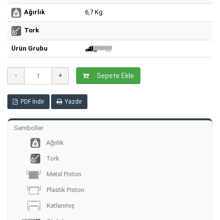
6,7 Kg.
Ağırlık
Tork
Ürün Grubu
Sepete Ekle
PDF İndir
Yazdır
Semboller
Ağırlık
Tork
Metal Piston
Plastik Piston
Katlanmış