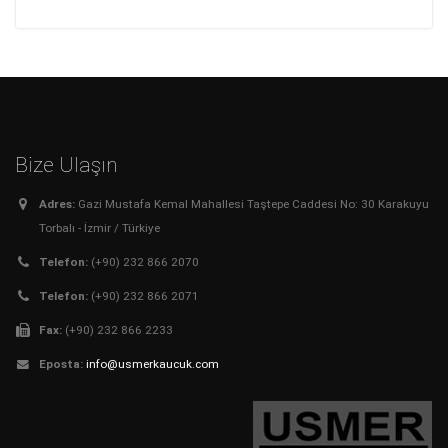
Bize Ulaşın
Adres:
Gazi Mustafa Kemal Mahallesi Taştepe Caddesi No: 30 Karakuyu
Torbalı - İzmir / Türkiye
Telefon:
(+90) 232 866 2070
Telefon:
(+90) 232 866 2071
Fax:
(+90) 232 866 2233
Eposta:
info@usmerkaucuk.com