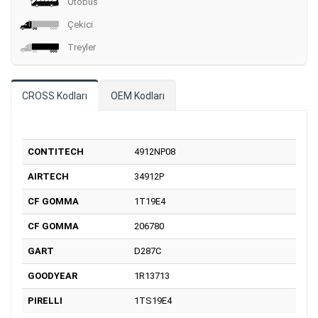
Otobüs
Çekici
Treyler
CROSS Kodları
OEM Kodları
CONTITECH
4912NP08
AIRTECH
34912P
CF GOMMA
1T19E4
CF GOMMA
206780
GART
D287C
GOODYEAR
1R13713
PIRELLI
1TS19E4