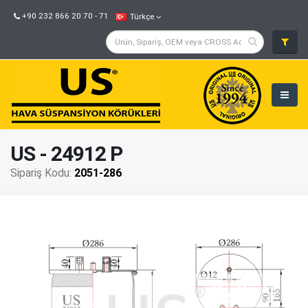
+90 232 866 20 70 - 71
Türkçe
US - 24912 P
Sipariş Kodu:
2051-286