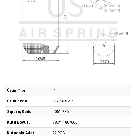
Ürün Tipi
P
Ürün Kodu
US-24912 P
Sipariş Kodu
2051-286
Kutu Boyutu
780*1180*660
Kutudaki Adet
22 PCS