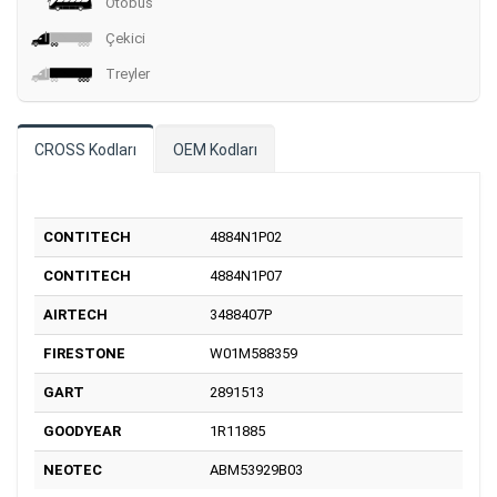
Otobüs
Çekici
Treyler
CROSS Kodları
OEM Kodları
CONTITECH
4884N1P02
CONTITECH
4884N1P07
AIRTECH
3488407P
FIRESTONE
W01M588359
GART
2891513
GOODYEAR
1R11885
NEOTEC
ABM53929B03