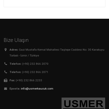
Bize Ulaşın
Adres:
Gazi Mustafa Kemal Mahallesi Taştepe Caddesi No: 30 Karakuyu
Torbalı - İzmir / Türkiye
Telefon:
(+90) 232 866 2070
Telefon:
(+90) 232 866 2071
Fax:
(+90) 232 866 2233
Eposta:
info@usmerkaucuk.com