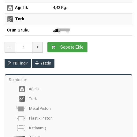
4,42 Kg.
Ağırlık
Tork
Ürün Grubu
Sepete Ekle
PDF İndir
Yazdır
Semboller
Ağırlık
Tork
Metal Piston
Plastik Piston
Katlanmış