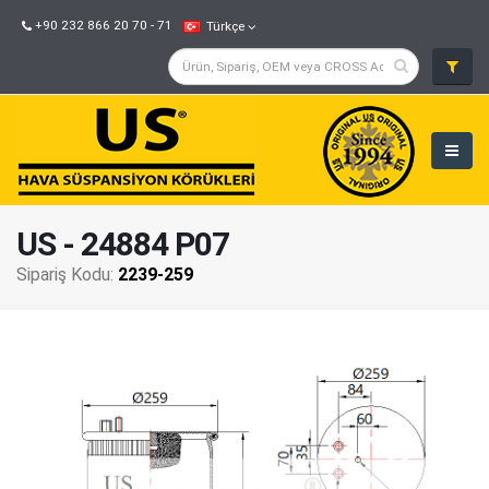
+90 232 866 20 70 - 71
Türkçe
US - 24884 P07
Sipariş Kodu:
2239-259