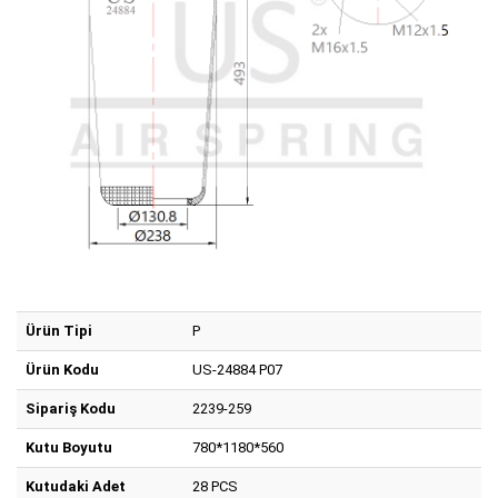
Ürün Tipi
P
Ürün Kodu
US-24884 P07
Sipariş Kodu
2239-259
Kutu Boyutu
780*1180*560
Kutudaki Adet
28 PCS